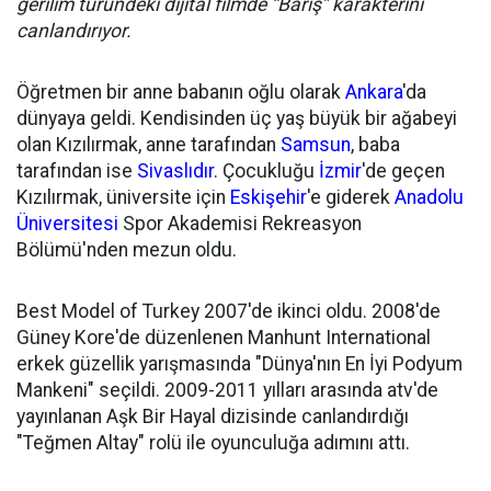
gerilim türündeki dijital filmde “Barış” karakterini
canlandırıyor.
Öğretmen bir anne babanın oğlu olarak
Ankara
'da
dünyaya geldi. Kendisinden üç yaş büyük bir ağabeyi
olan Kızılırmak, anne tarafından
Samsun
, baba
tarafından ise
Sivaslıdır
. Çocukluğu
İzmir
'de geçen
Kızılırmak, üniversite için
Eskişehir
'e giderek
Anadolu
Üniversitesi
Spor Akademisi Rekreasyon
Bölümü'nden mezun oldu.
Best Model of Turkey 2007'de ikinci oldu. 2008'de
Güney Kore'de düzenlenen Manhunt International
erkek güzellik yarışmasında "Dünya'nın En İyi Podyum
Mankeni" seçildi. 2009-2011 yılları arasında atv'de
yayınlanan Aşk Bir Hayal dizisinde canlandırdığı
"Teğmen Altay" rolü ile oyunculuğa adımını attı.