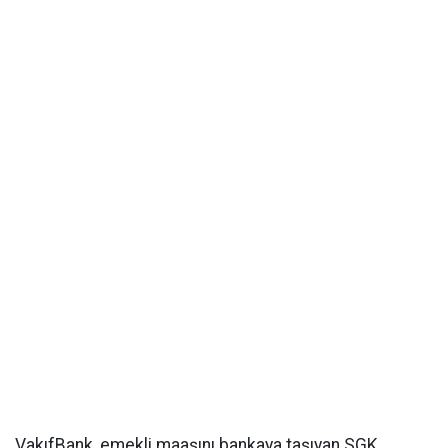
VakıfBank, emekli maaşını bankaya taşıyan SGK