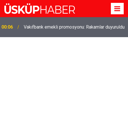
Gözde oldu! Hem köy hem mahalle hayatı iç içe!
19:21
İzmir'deki doğal semt