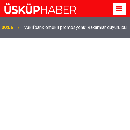
Gözde oldu! Hem köy hem mahalle hayatı iç içe!
19:21
İzmir'deki doğal semt