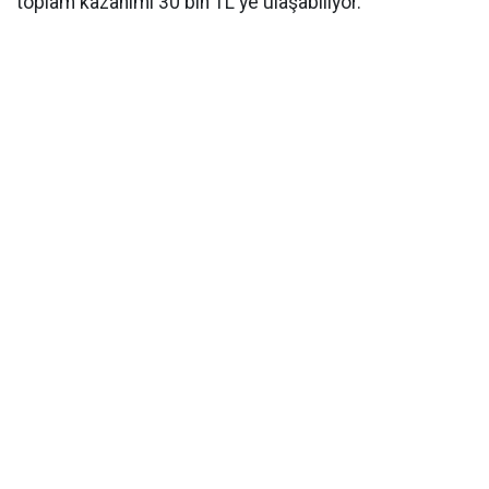
toplam kazanımı 30 bin TL'ye ulaşabiliyor.