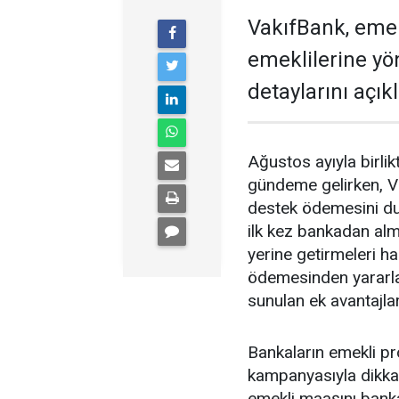
VakıfBank, eme
emeklilerine y
detaylarını açıkl
Ağustos ayıyla birl
gündeme gelirken, V
destek ödemesini du
ilk kez bankadan alm
yerine getirmeleri 
ödemesinden yararl
sunulan ek avantajlar
Bankaların emekli p
kampanyasıyla dikkat
emekli maaşını banka