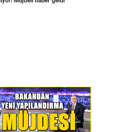
liyor! Müjdeli haber geldi