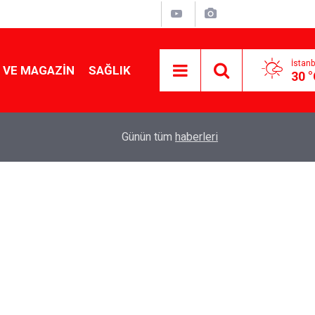
İstanb
 VE MAGAZIN
SAĞLIK
30 
Tüketilince Direkt Beyni Etkiliyor ve küçültüyor
19:16
Günün tüm
haberleri
unutkanlığa yol açıyor