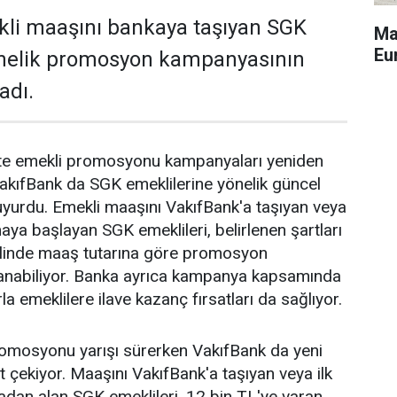
kli maaşını bankaya taşıyan SGK
Ma
Eu
önelik promosyon kampanyasının
adı.
ikte emekli promosyonu kampanyaları yeniden
akıfBank da SGK emeklilerine yönelik güncel
yurdu. Emekli maaşını VakıfBank'a taşıyan veya
aya başlayan SGK emeklileri, belirlenen şartları
halinde maaş tutarına göre promosyon
anabiliyor. Banka ayrıca kampanya kapsamında
la emeklilere ilave kazanç fırsatları da sağlıyor.
romosyonu yarışı sürerken VakıfBank da yeni
 çekiyor. Maaşını VakıfBank'a taşıyan veya ilk
dan alan SGK emeklileri, 12 bin TL'ye varan