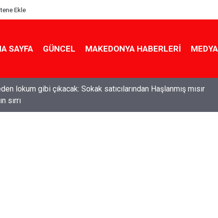
itene Ekle
A SAYFA
GÜNCEL
MAKEDONYA HABERLERI
MEDYA
den lokum gibi çıkacak: Sokak satıcılarından Haşlanmış mısır
n sırrı