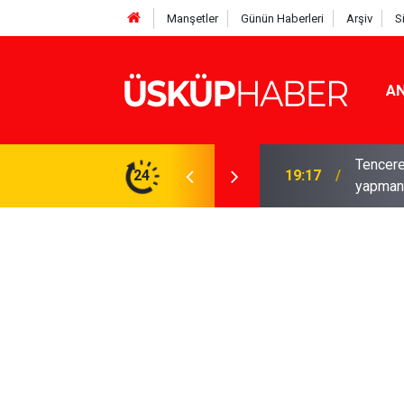
Manşetler
Günün Haberleri
Arşiv
S
AN
Tencere
 hayatı iç içe! İzmir'deki doğal semt
24
19:17
yapmanı