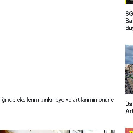
SG
Ba
du
iğinde eksilerim birikmeye ve artılarımın önüne
Üs
Art