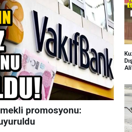
Ku
Dı
Al
emekli promosyonu:
uyuruldu