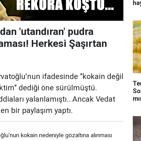
ha
dan 'utandıran' pudra
laması! Herkesi Şaşırtan
yvatoğlu'nun ifadesinde "kokain değil
Te
ktim" dediği öne sürülmüştü.
So
mı
iddiaları yalanlamıştı.. Ancak Vedat
en bir paylaşım yaptı.
ğlu'nun kokain nedeniyle gözaltına alınması