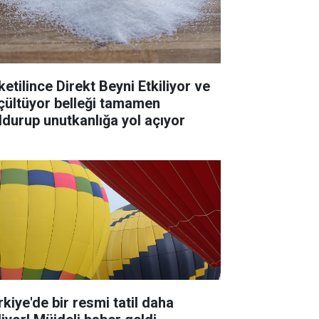
ketilince Direkt Beyni Etkiliyor ve
çültüyor belleği tamamen
ldurup unutkanlığa yol açıyor
rkiye'de bir resmi tatil daha