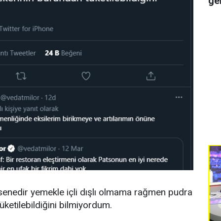
ge
0 senedir yemekle içli dışlı olmama rağmen pudra
üketilebildiğini bilmiyordum.