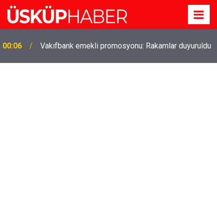
00:06
Vakıfbank emekli promosyonu: Rakamlar duyuruldu
Gözde oldu! Hem köy hem mahalle hayatı iç içe!
19:21
İzmir'deki doğal semt