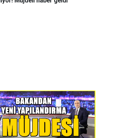
liyor! Müjdeli haber geldi