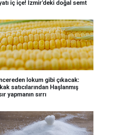
yatı iç içe! İzmir'deki doğal semt
ncereden lokum gibi çıkacak:
kak satıcılarından Haşlanmış
sır yapmanın sırrı