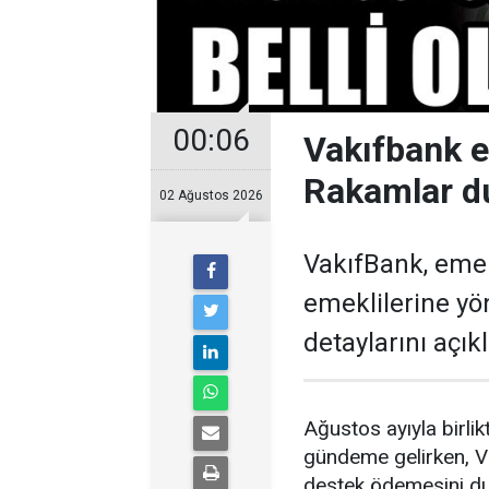
00:06
Vakıfbank 
Rakamlar d
02 Ağustos 2026
VakıfBank, eme
emeklilerine y
detaylarını açıkl
Ağustos ayıyla birl
gündeme gelirken, V
destek ödemesini du