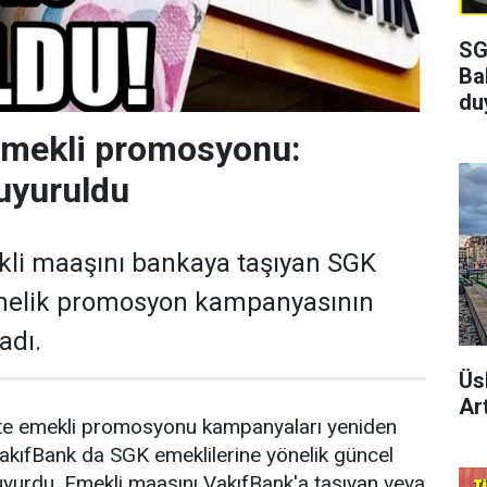
SG
Ba
du
emekli promosyonu:
uyuruldu
kli maaşını bankaya taşıyan SGK
önelik promosyon kampanyasının
adı.
Üs
Art
ikte emekli promosyonu kampanyaları yeniden
akıfBank da SGK emeklilerine yönelik güncel
yurdu. Emekli maaşını VakıfBank'a taşıyan veya