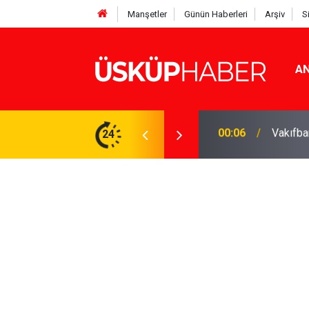
Manşetler
Günün Haberleri
Arşiv
S
AN
Rakamlar duyuruldu
24
19:21
Gözde o