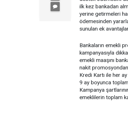
ilk kez bankadan alm
yerine getirmeleri 
ödemesinden yararl
sunulan ek avantajlar
Bankaların emekli p
kampanyasıyla dikkat
emekli maaşını banka
nakit promosyondan y
Kredi Kartı ile her a
9 ay boyunca toplam
Kampanya şartlarının
emeklilerin toplam k