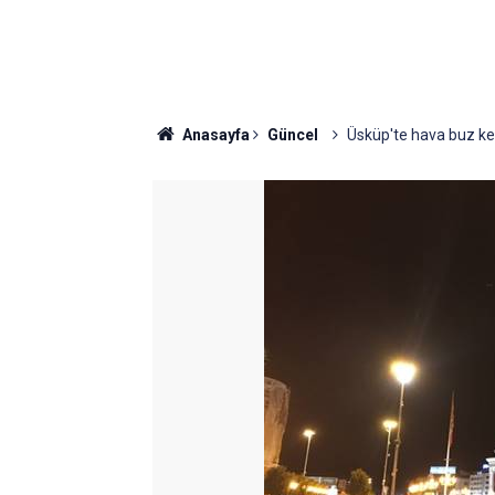
Anasayfa
Güncel
Üsküp'te hava buz kes