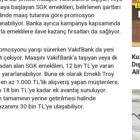
aya başlayan SGK emeklileri, belirlenen şartları
halinde maaş tutarına göre promosyon
anabiliyor. Banka ayrıca kampanya kapsamında
la emeklilere ilave kazanç fırsatları da sağlıyor.
romosyonu yarışı sürerken VakıfBank da yeni
Ku
 çekiyor. Maaşını VakıfBank'a taşıyan veya ilk
Dı
dan alan SGK emeklileri, 12 bin TL'ye varan
Al
ararlanabiliyor. Buna ek olarak Emekli Troy
y en az 1.000 TL'lik alışveriş yapan müşterilere,
 18 bin TL'ye kadar ek avantaj sunuluyor.
 tamamının yerine getirilmesi halinde
azanımı 30 bin TL'ye ulaşabiliyor.