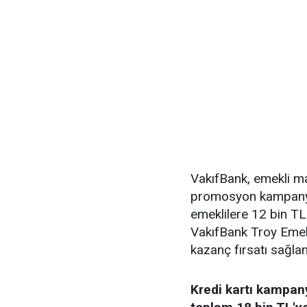
VakıfBank, emekli ma
promosyon kampany
emeklilere 12 bin T
VakıfBank Troy Emekli
kazanç fırsatı sağlan
Kredi kartı kampan