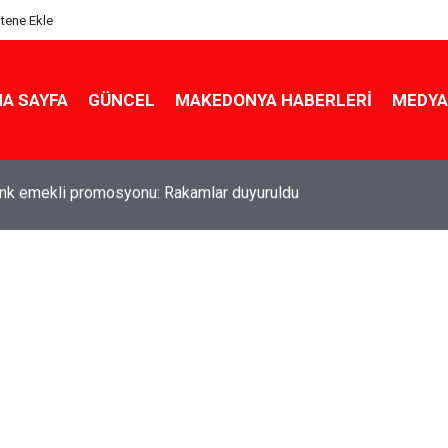
itene Ekle
A SAYFA
GÜNCEL
MAKEDONYA HABERLERI
MEDYA
ldu! Hem köy hem mahalle hayatı iç içe! İzmir'deki doğal semt