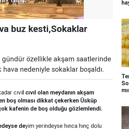
ha
va buz kesti,Sokaklar
i gündür özellikle akşam saatlerinde
k hava nedeniyle sokaklar boşaldı.
Te
So
mı
kadar cıvı
l cıvıl olan meydanın akşam
ren boş olması dikkat çekerken Üsküp
çok kafenin de boş olduğu gözlemlendi.
redeyse de
yim yerindeyse hınca hınç dolu