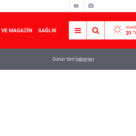
İstanb
 VE MAGAZIN
SAĞLIK
31 
Tencereden lokum gibi çıkacak: Sokak satıcılar
19:17
Günün tüm
haberleri
yapmanın sırrı