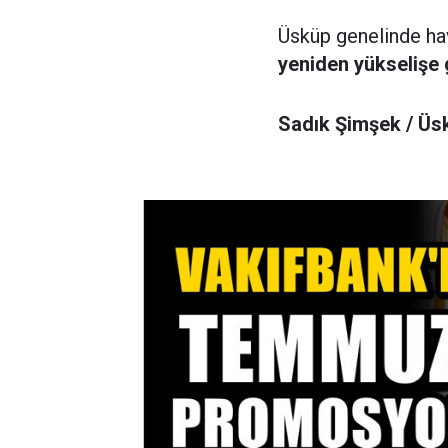
Üsküp genelinde h
yeniden yükselişe 
Sadık Şimşek / Üs