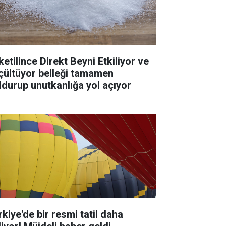
ketilince Direkt Beyni Etkiliyor ve
çültüyor belleği tamamen
ldurup unutkanlığa yol açıyor
rkiye'de bir resmi tatil daha