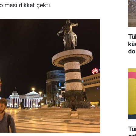
lması dikkat çekti.
Tü
kü
do
Tü