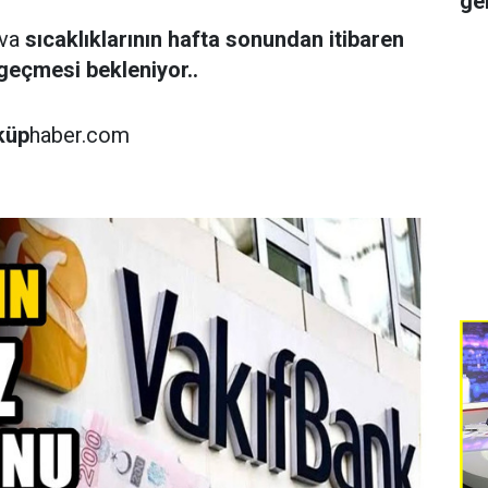
ge
ava
sıcaklıklarının hafta sonundan itibaren
geçmesi bekleniyor..
küp
haber.com