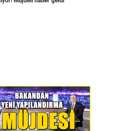
liyor! Müjdeli haber geldi