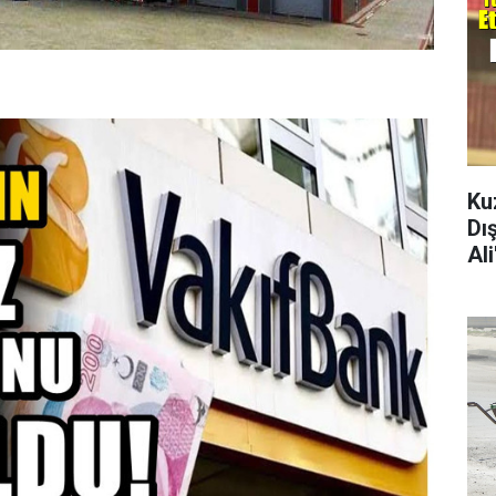
Ku
Dı
Al