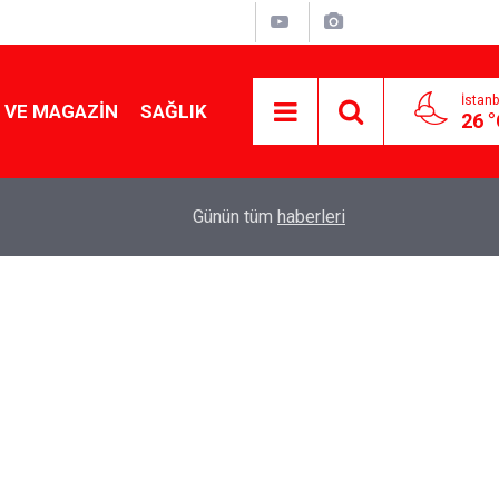
İstanb
 VE MAGAZIN
SAĞLIK
26 
Tencereden lokum gibi çıkacak: Sokak satıcılar
19:17
Günün tüm
haberleri
yapmanın sırrı