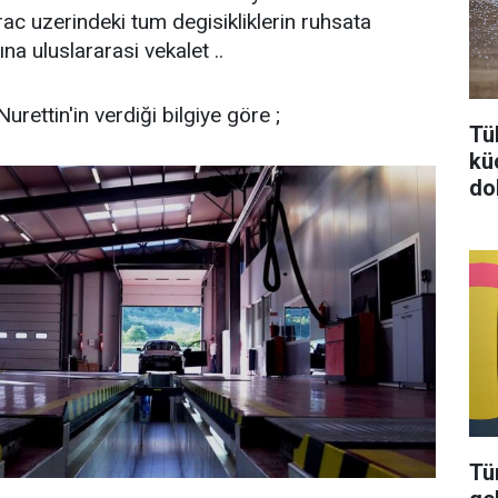
rac uzerindeki tum degisikliklerin ruhsata
na uluslararasi vekalet ..
Nurettin'in verdiği bilgiye göre ;
Tü
kü
do
Tü