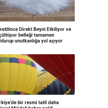
ketilince Direkt Beyni Etkiliyor ve
çültüyor belleği tamamen
ldurup unutkanlığa yol açıyor
rkiye'de bir resmi tatil daha