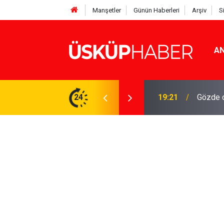
Manşetler
Günün Haberleri
Arşiv
S
AN
Rakamlar duyuruldu
24
19:21
Gözde o