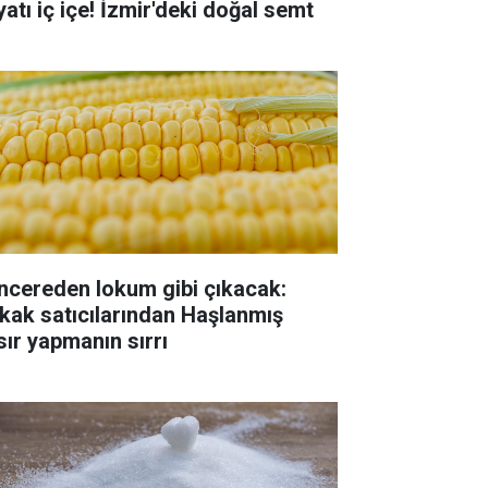
yatı iç içe! İzmir'deki doğal semt
ncereden lokum gibi çıkacak:
kak satıcılarından Haşlanmış
sır yapmanın sırrı