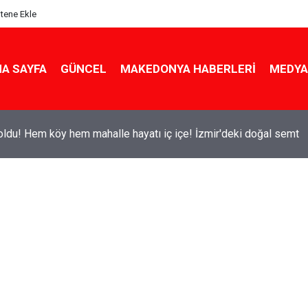
itene Ekle
A SAYFA
GÜNCEL
MAKEDONYA HABERLERI
MEDYA
ldu! Hem köy hem mahalle hayatı iç içe! İzmir'deki doğal semt