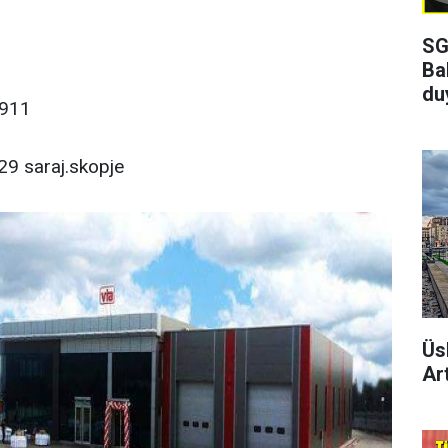
SG
Ba
du
911
29 saraj.skopje
Üs
Art