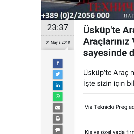
23:37
Üsküp'te Ar
Araçlarınız
01 Mayıs 2018
sayesinde d
Üsküp'te Araç 
İşte sizin için bi
Via Teknicki Pregle
Kisiye özel yada fir