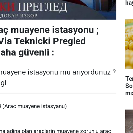
ha
aç muayene istasyonu ;
 Via Teknicki Pregled
aha güvenli :
muayene istasyonu mu arıyordunuz ?
Te
lgi
So
mı
d (Arac muayene istasyanu)
ma adina olan araclarin muayene zorunlu arac