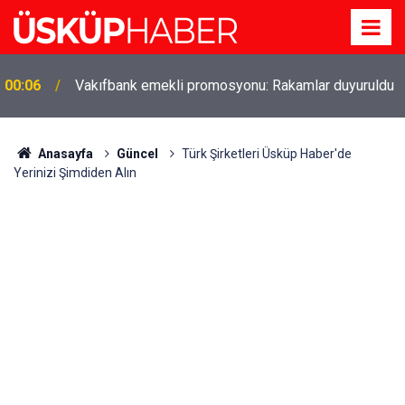
00:06
Vakıfbank emekli promosyonu: Rakamlar duyuruldu
Gözde oldu! Hem köy hem mahalle hayatı iç içe!
19:21
İzmir'deki doğal semt
Anasayfa
Güncel
Türk Şirketleri Üsküp Haber'de
Yerinizi Şimdiden Alın