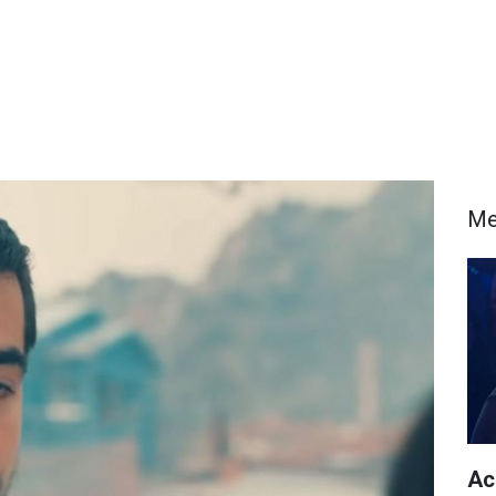
Me
Acu