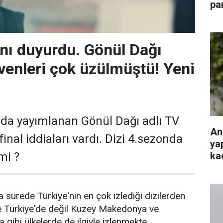
pa
nı duyurdu. Gönül Dağı
evenleri çok üzülmüştü! Yeni
da yayımlanan Gönül Dağı adlı TV
An
final iddiaları vardı. Dizi 4.sezonda
ya
ka
mi ?
a sürede Türkiye'nin en çok izlediği dizilerden
ce Türkiye'de değil Kuzey Makedonya ve
 gibi ülkelerde de ilgiyle izlenmekte.