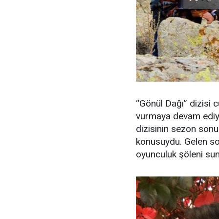
“Gönül Dağı” dizisi 
vurmaya devam ediyor
dizisinin sezon son
konusuydu. Gelen so
oyunculuk şöleni suna