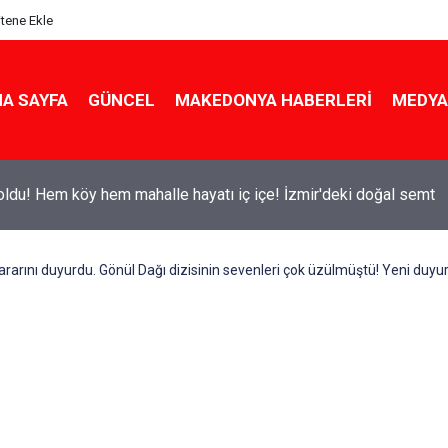
itene Ekle
A SAYFA
GÜNCEL
MAKEDONYA HABERLERI
MEDYA
ldu! Hem köy hem mahalle hayatı iç içe! İzmir'deki doğal semt
rarını duyurdu. Gönül Dağı dizisinin sevenleri çok üzülmüştü! Yeni duyuru