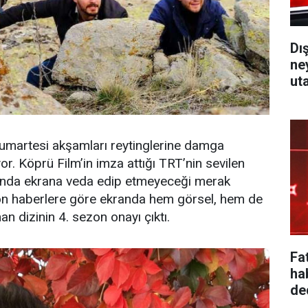
Dı
ne
ut
cumartesi akşamları reytinglerine damga
. Köprü Film’in imza attığı TRT’nin sevilen
unda ekrana veda edip etmeyeceği merak
n haberlere göre ekranda hem görsel, hem de
n dizinin 4. sezon onayı çıktı.
Fa
ha
ded