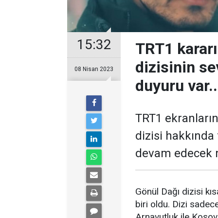
15:32
TRT1 kararı
dizisinin s
08 Nisan 2023
duyuru var..
TRT1 ekranların
dizisi hakkında 
devam edecek 
Gönül Dağı dizisi kıs
biri oldu. Dizi sade
Arnavutluk ile Kosova