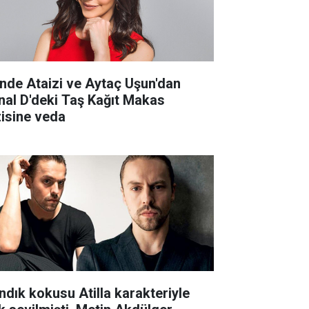
nde Ataizi ve Aytaç Uşun'dan
nal D'deki Taş Kağıt Makas
zisine veda
ndık kokusu Atilla karakteriyle