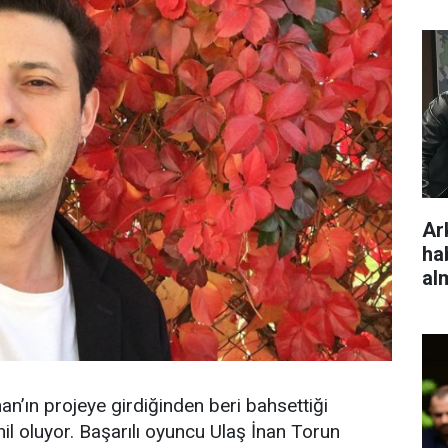
Ar
ha
al
n’ın projeye girdiğinden beri bahsettiği
il oluyor. Başarılı oyuncu Ulaş İnan Torun