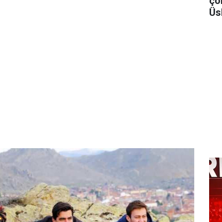
ço
Üs