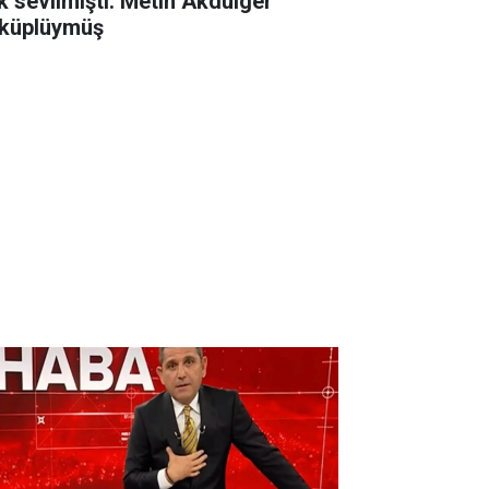
k sevilmişti. Metin Akdülger
küplüymüş