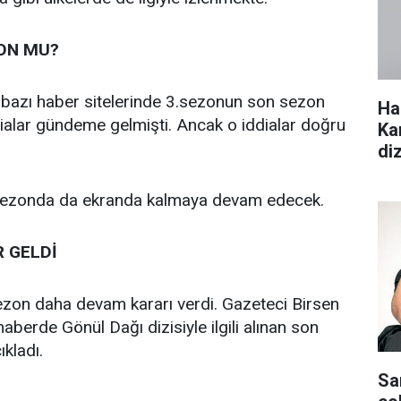
ON MU?
 bazı haber sitelerinde 3.sezonun son sezon
Ha
ialar gündeme gelmişti. Ancak o iddialar doğru
Ka
di
.sezonda da ekranda kalmaya devam edecek.
R GELDİ
ezon daha devam kararı verdi. Gazeteci Birsen
haberde Gönül Dağı dizisiyle ilgili alınan son
ıkladı.
Sa