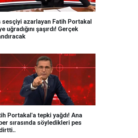
ş sesçiyi azarlayan Fatih Portakal
ye uğradığını şaşırdı! Gerçek
andıracak
tih Portakal'a tepki yağdı! Ana
ber sırasında söyledikleri pes
irtti..