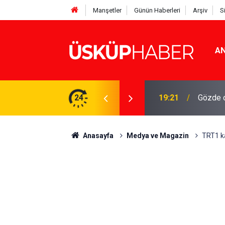
Manşetler
Günün Haberleri
Arşiv
S
AN
Rakamlar duyuruldu
24
19:21
Gözde o
Anasayfa
Medya ve Magazin
TRT1 ka