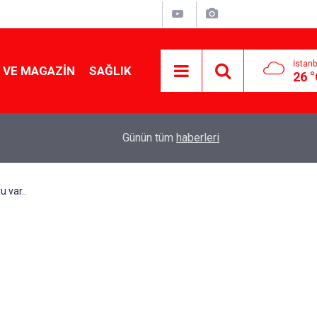
İstanb
 VE MAGAZIN
SAĞLIK
26 
Tencereden lokum gibi çıkacak: Sokak satıcılar
19:17
Günün tüm
haberleri
yapmanın sırrı
 var..