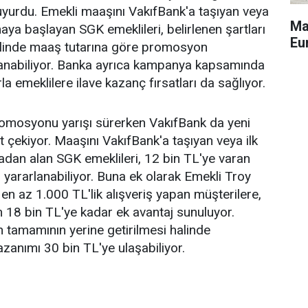
yurdu. Emekli maaşını VakıfBank'a taşıyan veya
Ma
aya başlayan SGK emeklileri, belirlenen şartları
Eu
halinde maaş tutarına göre promosyon
anabiliyor. Banka ayrıca kampanya kapsamında
la emeklilere ilave kazanç fırsatları da sağlıyor.
romosyonu yarışı sürerken VakıfBank da yeni
 çekiyor. Maaşını VakıfBank'a taşıyan veya ilk
dan alan SGK emeklileri, 12 bin TL'ye varan
ararlanabiliyor. Buna ek olarak Emekli Troy
y en az 1.000 TL'lik alışveriş yapan müşterilere,
 18 bin TL'ye kadar ek avantaj sunuluyor.
 tamamının yerine getirilmesi halinde
azanımı 30 bin TL'ye ulaşabiliyor.