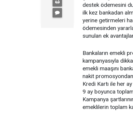
destek ödemesini du
ilk kez bankadan alm
yerine getirmeleri 
ödemesinden yararl
sunulan ek avantajlar
Bankaların emekli p
kampanyasıyla dikkat
emekli maaşını banka
nakit promosyondan y
Kredi Kartı ile her a
9 ay boyunca toplam
Kampanya şartlarının
emeklilerin toplam k