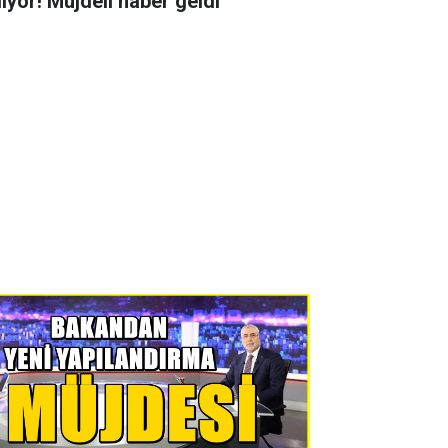
liyor! Müjdeli haber geldi