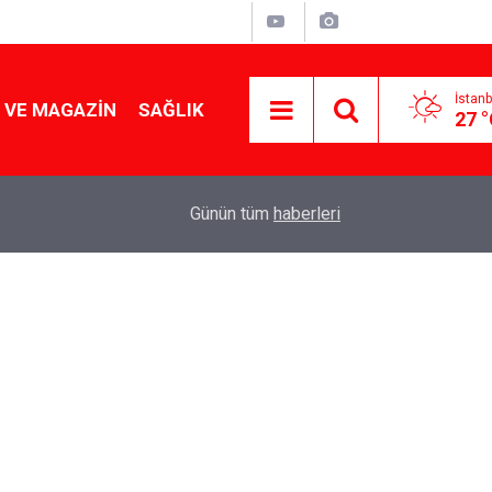
İstanb
 VE MAGAZIN
SAĞLIK
27 
Tencereden lokum gibi çıkacak: Sokak satıcılar
19:17
Günün tüm
haberleri
yapmanın sırrı