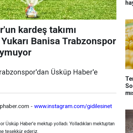
ha
'un kardeş takımı
Yukarı Banisa Trabzonspor
oymuyor
Trabzonspor'dan Üsküp Haber'e
Te
So
mı
üphaber.com -
www.instagram.com/gidilesinet
or Üsküp Haber'e mektup yolladı. Yolladıkları mektuptan
ne teşekkür ederiz.