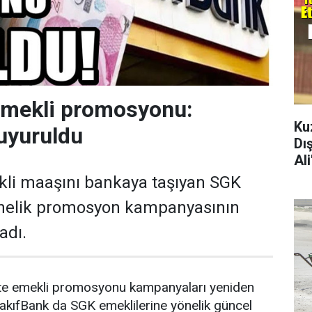
emekli promosyonu:
Ku
uyuruldu
Dı
Al
kli maaşını bankaya taşıyan SGK
önelik promosyon kampanyasının
adı.
ikte emekli promosyonu kampanyaları yeniden
akıfBank da SGK emeklilerine yönelik güncel