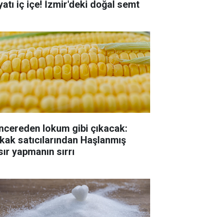
yatı iç içe! İzmir'deki doğal semt
ncereden lokum gibi çıkacak:
kak satıcılarından Haşlanmış
sır yapmanın sırrı