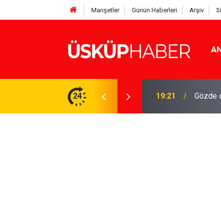
Manşetler
Günün Haberleri
Arşiv
S
AN
Rakamlar duyuruldu
24
19:21
Gözde o