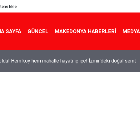
itene Ekle
A SAYFA
GÜNCEL
MAKEDONYA HABERLERI
MEDYA
ldu! Hem köy hem mahalle hayatı iç içe! İzmir'deki doğal semt