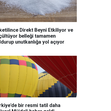
ketilince Direkt Beyni Etkiliyor ve
çültüyor belleği tamamen
ldurup unutkanlığa yol açıyor
rkiye'de bir resmi tatil daha