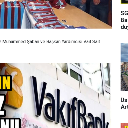
SG
Ba
du
ız Muhammed Şaban ve Başkan Yardımcısı Vait Sait
Üs
Art