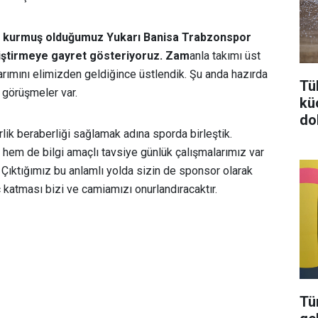
i kurmuş olduğumuz Yukarı Banisa Trabzonspor
kiştirmeye gayret gösteriyoruz. Zam
anla takımı üst
narımını elimizden geldiğince üstlendik. Şu anda hazırda
Tü
n görüşmeler var.
kü
do
lik beraberliği sağlamak adına sporda birleştik.
hem de bilgi amaçlı tavsiye günlük çalışmalarımız var
. Çıktığımız bu anlamlı yolda sizin de sponsor olarak
katması bizi ve camiamızı onurlandıracaktır.
Tü