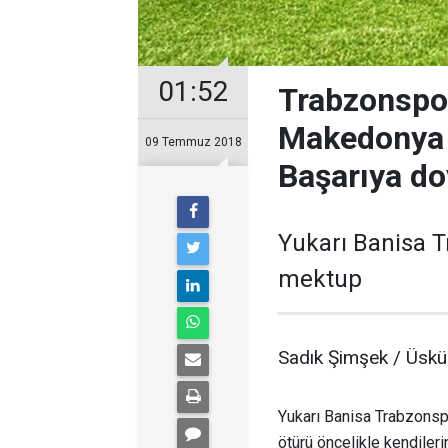
01:52
Trabzonspor
Makedonya 
09 Temmuz 2018
Başarıya d
Yukarı Banisa 
mektup
Sadık Şimşek / Üsk
Yukarı Banisa Trabzonsp
ötürü öncelikle kendileri