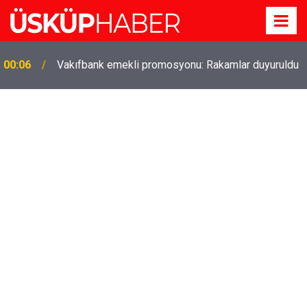
Gözde oldu! Hem köy hem mahalle hayatı iç içe!
19:21
İzmir'deki doğal semt