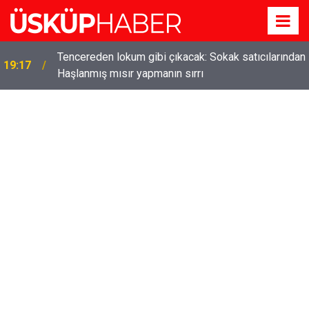
Tencereden lokum gibi çıkacak: Sokak satıcılarından
19:17
Haşlanmış mısır yapmanın sırrı
Tüketilince Direkt Beyni Etkiliyor ve küçültüyor
19:16
belleği tamamen doldurup unutkanlığa yol açıyor