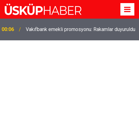
Gözde oldu! Hem köy hem mahalle hayatı iç içe!
19:21
İzmir'deki doğal semt