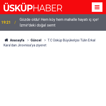
Gözde oldu! Hem köy hem mahalle hayatı iç içe!
19:21
İzmir'deki doğal semt
Anasayfa
Güncel
T.C Üsküp Büyükelçisi Tülin Erkal
Kara’dan Jirovnisa’ya ziyeret