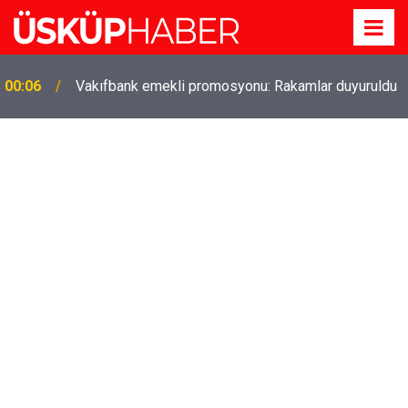
Gözde oldu! Hem köy hem mahalle hayatı iç içe!
19:21
İzmir'deki doğal semt