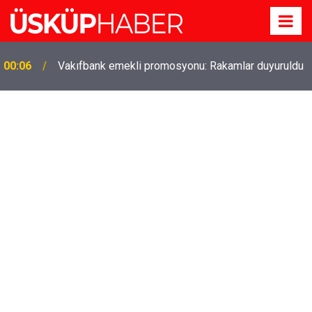
Gözde oldu! Hem köy hem mahalle hayatı iç içe!
19:21
İzmir'deki doğal semt