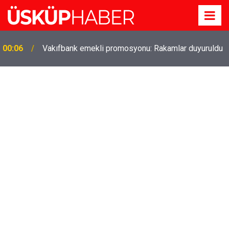
00:06
Vakıfbank emekli promosyonu: Rakamlar duyuruldu
Gözde oldu! Hem köy hem mahalle hayatı iç içe!
19:21
İzmir'deki doğal semt