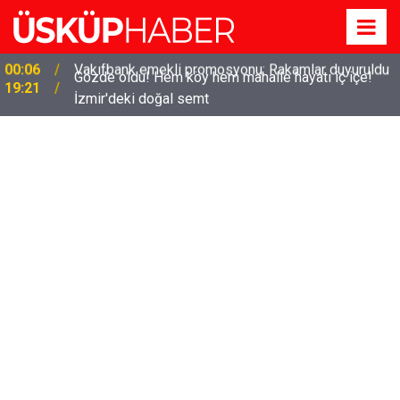
Gözde oldu! Hem köy hem mahalle hayatı iç içe!
19:21
İzmir'deki doğal semt