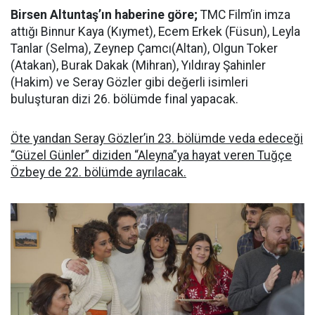
Birsen Altuntaş’ın haberine göre;
TMC Film’in imza
attığı Binnur Kaya (Kıymet), Ecem Erkek (Füsun), Leyla
Tanlar (Selma), Zeynep Çamcı(Altan), Olgun Toker
(Atakan), Burak Dakak (Mihran), Yıldıray Şahinler
(Hakim) ve Seray Gözler gibi değerli isimleri
buluşturan dizi 26. bölümde final yapacak.
Öte yandan Seray Gözler’in 23. bölümde veda edeceği
“Güzel Günler” diziden “Aleyna”ya hayat veren Tuğçe
Özbey de 22. bölümde ayrılacak.