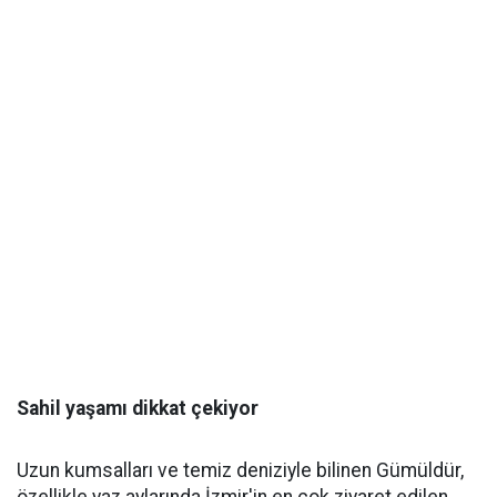
Sahil yaşamı dikkat çekiyor
Uzun kumsalları ve temiz deniziyle bilinen Gümüldür,
özellikle yaz aylarında İzmir'in en çok ziyaret edilen