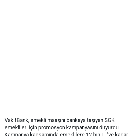
VakıfBank, emekli maaşını bankaya taşıyan SGK
emeklileri için promosyon kampanyasını duyurdu.
Kampanya kapsamında emeklilere 12 bin TL'ye kadar