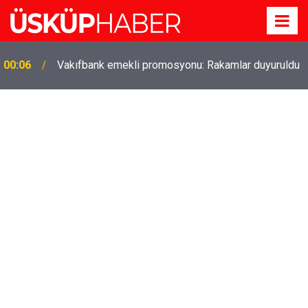
00:06
Vakıfbank emekli promosyonu: Rakamlar duyuruldu
Gözde oldu! Hem köy hem mahalle hayatı iç içe!
19:21
İzmir'deki doğal semt