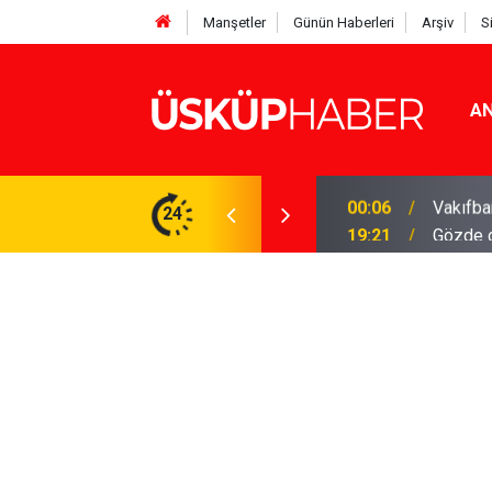
Manşetler
Günün Haberleri
Arşiv
S
AN
Rakamlar duyuruldu
24
19:21
Gözde o