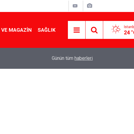
İstanb
 VE MAGAZIN
SAĞLIK
24 
Tencereden lokum gibi çıkacak: Sokak satıcılar
19:17
Günün tüm
haberleri
yapmanın sırrı