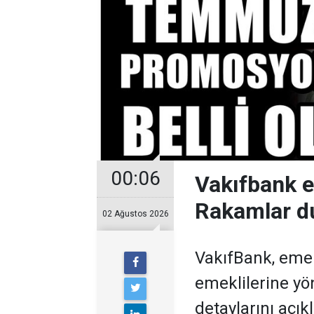
00:06
Vakıfbank 
Rakamlar d
02 Ağustos 2026
VakıfBank, eme
emeklilerine y
detaylarını açıkl