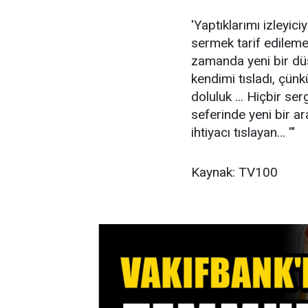
'Yaptıklarımı izleyi
sermek tarif edilemez
zamanda yeni bir dü
kendimi tısladı, çün
doluluk ... Hiçbir se
seferinde yeni bir ar
ihtiyacı tıslayan… '"
Kaynak: TV100