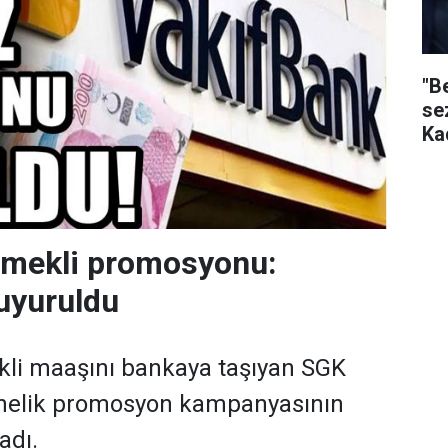
"B
se
Ka
emekli promosyonu:
uyuruldu
kli maaşını bankaya taşıyan SGK
önelik promosyon kampanyasının
adı.