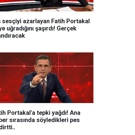
ş sesçiyi azarlayan Fatih Portakal
ye uğradığını şaşırdı! Gerçek
andıracak
tih Portakal'a tepki yağdı! Ana
ber sırasında söyledikleri pes
irtti..