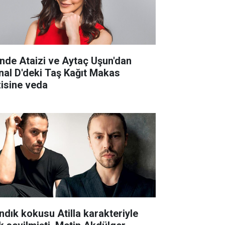
nde Ataizi ve Aytaç Uşun'dan
nal D'deki Taş Kağıt Makas
zisine veda
ndık kokusu Atilla karakteriyle