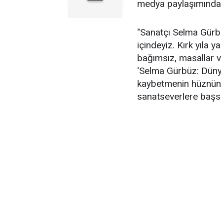
medya paylaşımında ş
"Sanatçı Selma Gürb
içindeyiz. Kırk yıla
bağımsız, masallar ve
'Selma Gürbüz: Düny
kaybetmenin hüznünü 
sanatseverlere başsa