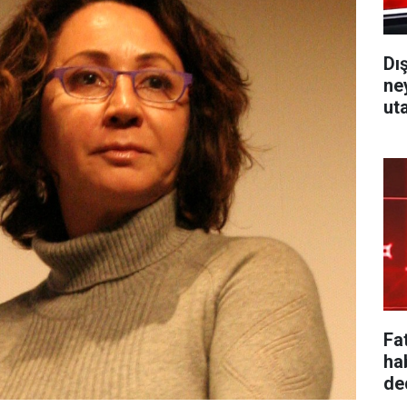
Dı
ne
ut
Fa
ha
ded