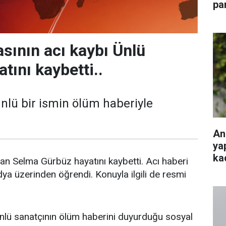
pa
sının acı kaybı Ünlü
tını kaybetti..
nlü bir ismin ölüm haberiyle
An
ya
ka
n Selma Gürbüz hayatını kaybetti. Acı haberi
ya üzerinden öğrendi. Konuyla ilgili de resmi
nlü sanatçının ölüm haberini duyurduğu sosyal