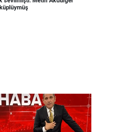
k sevilmişti. Metin Akdülger
küplüymüş