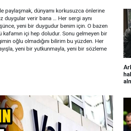
ciyle paylaşmak, dünyamı korkusuzca önlerine
 duygular verir bana ... Her sergi aynı
şünce, yeni bir duygudur benim için. O bazen
kü kafamın içi hep doludur. Sonu gelmeyen bir
rgimin oğlu olmadığını bilirim bu yüzden. Her
ayışla, yeni bir yutkunmayla, yeni bir sözleme
Ar
ha
al