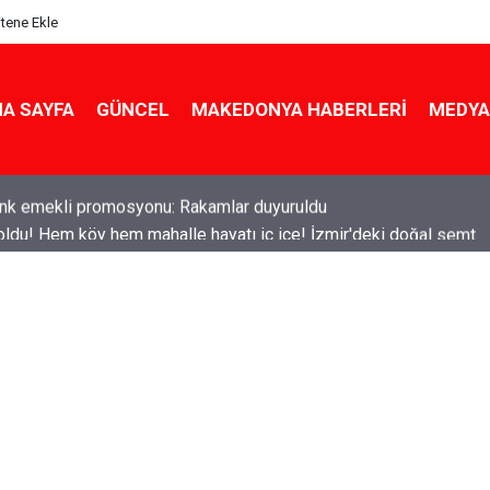
itene Ekle
A SAYFA
GÜNCEL
MAKEDONYA HABERLERI
MEDYA
ldu! Hem köy hem mahalle hayatı iç içe! İzmir'deki doğal semt