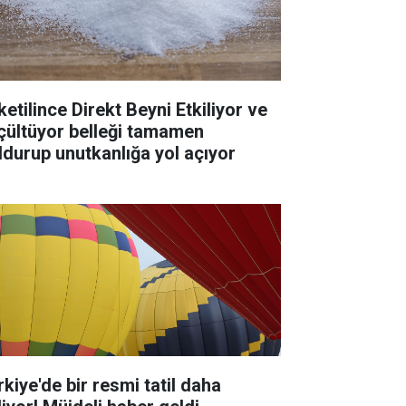
ketilince Direkt Beyni Etkiliyor ve
çültüyor belleği tamamen
ldurup unutkanlığa yol açıyor
rkiye'de bir resmi tatil daha