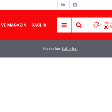
İstanb
 VE MAGAZIN
SAĞLIK
30 
Tencereden lokum gibi çıkacak: Sokak satıcılar
19:17
Günün tüm
haberleri
yapmanın sırrı