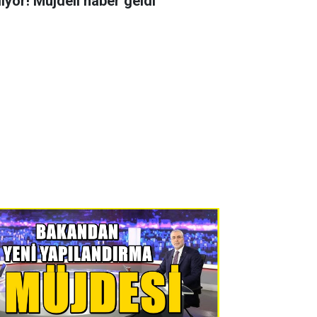
liyor! Müjdeli haber geldi