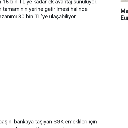
 18 bin TL'ye kadar ek avantaj sunuluyor.
 tamamının yerine getirilmesi halinde
Ma
azanımı 30 bin TL'ye ulaşabiliyor.
Eu
aşını bankaya taşıyan SGK emeklileri için