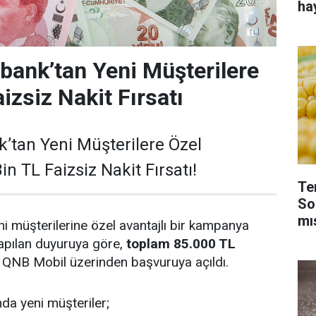
ha
ank’tan Yeni Müşterilere
izsiz Nakit Fırsatı
’tan Yeni Müşterilere Özel
n TL Faizsiz Nakit Fırsatı!
Te
So
mı
 müşterilerine özel avantajlı bir kampanya
yapılan duyuruya göre,
toplam 85.000 TL
QNB Mobil üzerinden başvuruya açıldı.
a yeni müşteriler;