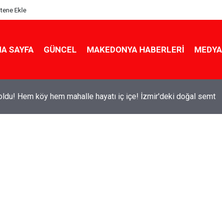
itene Ekle
A SAYFA
GÜNCEL
MAKEDONYA HABERLERI
MEDYA
ldu! Hem köy hem mahalle hayatı iç içe! İzmir'deki doğal semt