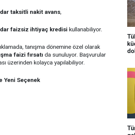
ar taksitli nakit avans
,
ar faizsiz ihtiyaç kredisi
kullanabiliyor.
Tü
kü
ıklamada, tanışma dönemine özel olarak
do
şma faizi fırsatı
da sunuluyor. Başvurular
ı üzerinden kolayca yapılabiliyor.
ne Yeni Seçenek
Tü