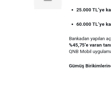
25.000 TL’ye kad
60.000 TL’ye kad
Bankadan yapılan aç
%45,75’e varan tanı
QNB Mobil uygulamas
Gümüş Birikimleri