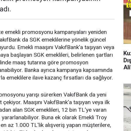
adı.
ikte emekli promosyonu kampanyaları yeniden
akıfBank da SGK emeklilerine yönelik güncel
yurdu. Emekli maaşını VakıfBank'a taşıyan veya
Ku
aya başlayan SGK emeklileri, belirlenen şartları
Dı
halinde maaş tutarına göre promosyon
Al
anabiliyor. Banka ayrıca kampanya kapsamında
la emeklilere ilave kazanç fırsatları da sağlıyor.
romosyonu yarışı sürerken VakıfBank da yeni
 çekiyor. Maaşını VakıfBank'a taşıyan veya ilk
dan alan SGK emeklileri, 12 bin TL'ye varan
ararlanabiliyor. Buna ek olarak Emekli Troy
y en az 1.000 TL'lik alışveriş yapan müşterilere,