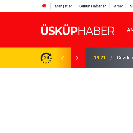
Manşetler
Günün Haberleri
Arşiv
S
AN
Rakamlar duyuruldu
24
19:21
Gözde o