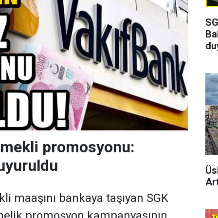
SG
Ba
du
emekli promosyonu:
uyuruldu
Üs
Art
kli maaşını bankaya taşıyan SGK
önelik promosyon kampanyasının