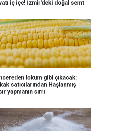
yatı iç içe! İzmir'deki doğal semt
ncereden lokum gibi çıkacak:
kak satıcılarından Haşlanmış
sır yapmanın sırrı