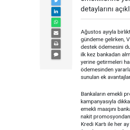
detaylarını açıkl
Ağustos ayıyla birl
gündeme gelirken, V
destek ödemesini du
ilk kez bankadan alm
yerine getirmeleri 
ödemesinden yararl
sunulan ek avantajlar
Bankaların emekli p
kampanyasıyla dikkat
emekli maaşını banka
nakit promosyondan y
Kredi Kartı ile her a