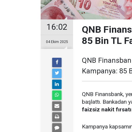
16:02
QNB Finansb
85 Bin TL Fa
04 Ekim 2025
QNB Finansbank
Kampanya: 85 Bi
QNB Finansbank, yeni
başlattı. Bankadan 
faizsiz nakit fırsatı
Kampanya kapsamınd