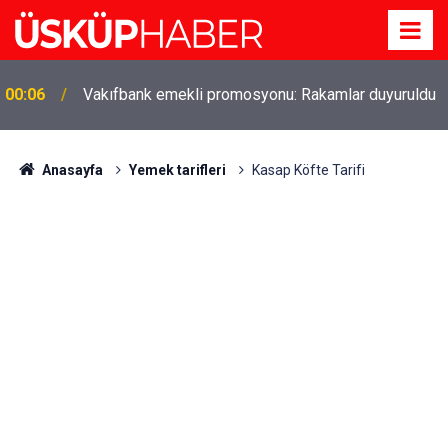
Gözde oldu! Hem köy hem mahalle hayatı iç içe!
19:21
İzmir'deki doğal semt
Anasayfa
Yemek tarifleri
Kasap Köfte Tarifi