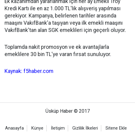
Ek kazanımdan yararlanmak için her ay Emekli Troy
Kredi Kartı ile en az 1.000 TL'lik alışveriş yapılması
gerekiyor. Kampanya, belirlenen tarihler arasında
maaşını VakıfBank'a taşıyan veya ilk emekli maaşını
VakıfBank'tan alan SGK emeklileri için geçerli oluyor.
Toplamda nakit promosyon ve ek avantajlarla
emeklilere 30 bin TL'ye varan fırsat sunuluyor.
Kaynak: f5haber.com
Üsküp Haber © 2017
Anasayfa
Künye
İletişim
Gizlilik İlkeleri
Sitene Ekle