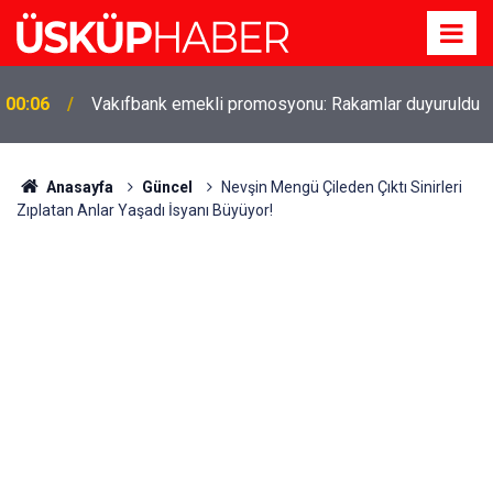
Gözde oldu! Hem köy hem mahalle hayatı iç içe!
19:21
İzmir'deki doğal semt
Anasayfa
Güncel
Nevşin Mengü Çileden Çıktı Sinirleri
Zıplatan Anlar Yaşadı İsyanı Büyüyor!