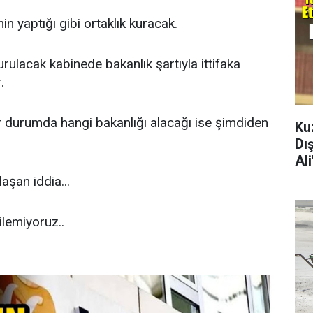
in yaptığı gibi ortaklık kuracak.
rulacak kabinede bakanlık şartıyla ittifaka
.
ir durumda hangi bakanlığı alacağı ise şimdiden
Ku
Dı
Al
aşan iddia...
ilemiyoruz..