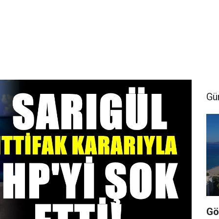
Gü
Gö