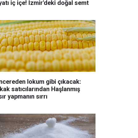
yatı iç içe! İzmir'deki doğal semt
ncereden lokum gibi çıkacak:
kak satıcılarından Haşlanmış
sır yapmanın sırrı