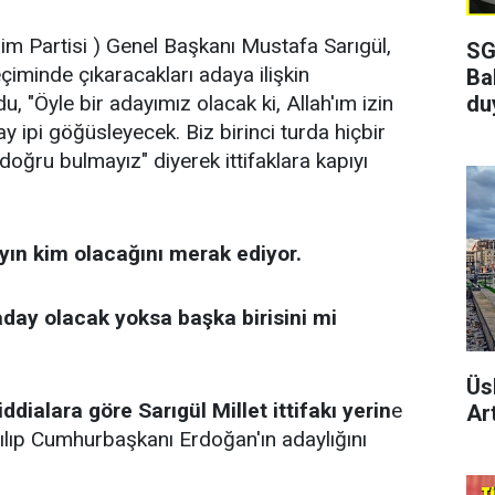
m Partisi ) Genel Başkanı Mustafa Sarıgül,
SG
iminde çıkaracakları adaya ilişkin
Ba
du
, "Öyle bir adayımız olacak ki, Allah'ım izin
ay ipi göğüsleyecek. Biz birinci turda hiçbir
 doğru bulmayız" diyerek ittifaklara kapıyı
yın kim olacağını merak ediyor.
aday olacak yoksa başka birisini mi
Üs
ddialara göre Sarıgül Millet ittifakı yerin
e
Art
tılıp Cumhurbaşkanı Erdoğan'ın adaylığını