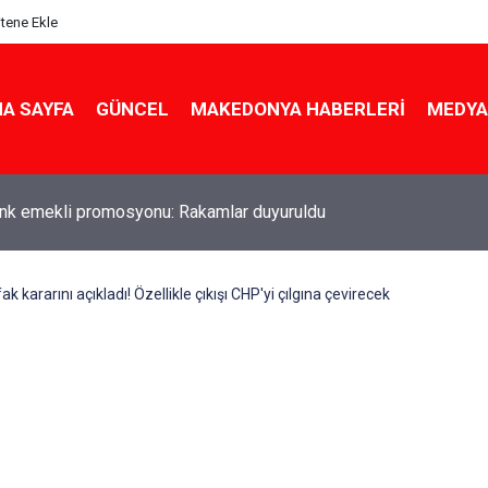
itene Ekle
A SAYFA
GÜNCEL
MAKEDONYA HABERLERI
MEDYA
ldu! Hem köy hem mahalle hayatı iç içe! İzmir'deki doğal semt
ak kararını açıkladı! Özellikle çıkışı CHP'yi çılgına çevirecek