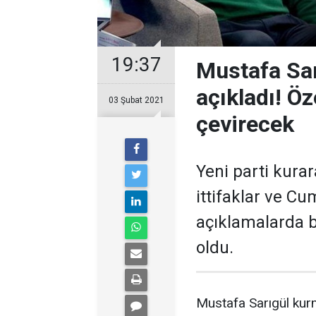
19:37
Mustafa Sarı
açıkladı! Öz
03 Şubat 2021
çevirecek
Yeni parti kura
ittifaklar ve C
açıklamalarda b
oldu.
Mustafa Sarıgül kur