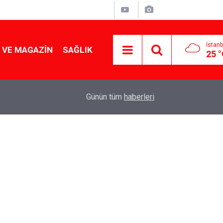
İstanb
 VE MAGAZIN
SAĞLIK
25 
Tencereden lokum gibi çıkacak: Sokak satıcılar
19:17
Günün tüm
haberleri
yapmanın sırrı