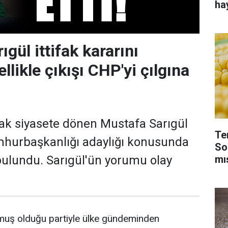
ha
gül ittifak kararını
ellikle çıkışı CHP'yi çılgına
rak siyasete dönen Mustafa Sarıgül
Te
umhurbaşkanlığı adaylığı konusunda
So
mı
ulundu. Sarıgül'ün yorumu olay
muş olduğu partiyle ülke gündeminden