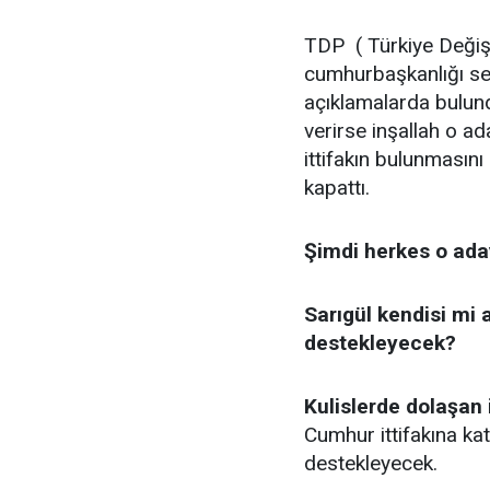
TDP ( Türkiye Değişi
cumhurbaşkanlığı seç
açıklamalarda bulundu
verirse inşallah o ad
ittifakın bulunmasını
kapattı.
Şimdi herkes o ada
Sarıgül kendisi mi 
destekleyecek?
Kulislerde dolaşan i
Cumhur ittifakına ka
destekleyecek.