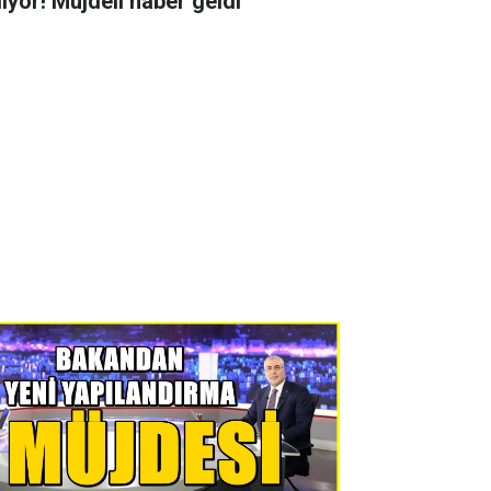
liyor! Müjdeli haber geldi