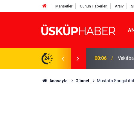
Manşetler
Günün Haberleri
Arşiv
S
AN
Rakamlar duyuruldu
24
19:21
Gözde o
Anasayfa
Güncel
Mustafa Sarıgül ittif