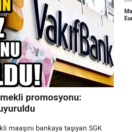
Ma
Eu
emekli promosyonu:
uyuruldu
kli maaşını bankaya taşıyan SGK