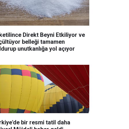
ketilince Direkt Beyni Etkiliyor ve
çültüyor belleği tamamen
ldurup unutkanlığa yol açıyor
rkiye'de bir resmi tatil daha