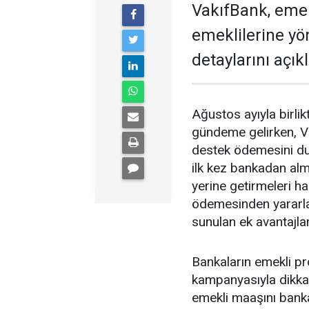
VakıfBank, eme
emeklilerine y
detaylarını açıkl
Ağustos ayıyla birl
gündeme gelirken, V
destek ödemesini du
ilk kez bankadan alm
yerine getirmeleri 
ödemesinden yararl
sunulan ek avantajlar
Bankaların emekli p
kampanyasıyla dikkat
emekli maaşını banka