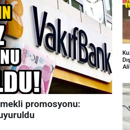
Ku
Dı
Al
emekli promosyonu:
uyuruldu