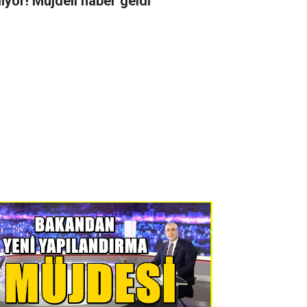
liyor! Müjdeli haber geldi