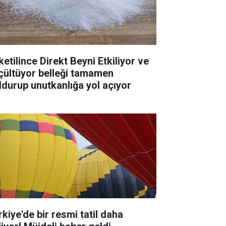
ketilince Direkt Beyni Etkiliyor ve
çültüyor belleği tamamen
ldurup unutkanlığa yol açıyor
rkiye'de bir resmi tatil daha