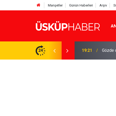
Manşetler
Günün Haberleri
Arşiv
S
AN
Rakamlar duyuruldu
24
19:21
Gözde o