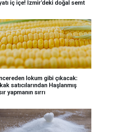
yatı iç içe! İzmir'deki doğal semt
ncereden lokum gibi çıkacak:
kak satıcılarından Haşlanmış
sır yapmanın sırrı