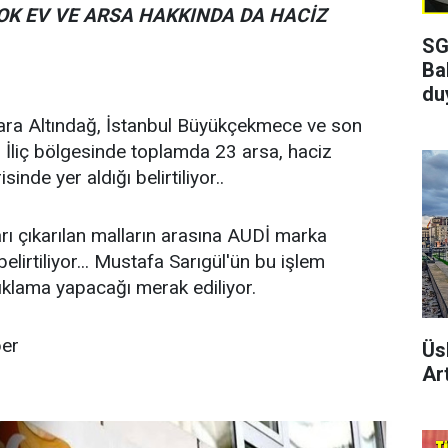
OK EV VE ARSA HAKKINDA DA HACİZ
SG
Ba
du
kara Altındağ, İstanbul Büyükçekmece ve son
n İliç bölgesinde toplamda 23 arsa, haciz
isinde yer aldığı belirtiliyor..
rı çıkarılan malların arasına AUDİ marka
lirtiliyor... Mustafa Sarıgül'ün bu işlem
çıklama yapacağı merak ediliyor.
ber
Üs
Art