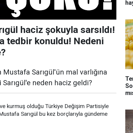
ha
ıgül haciz şokuyla sarsıldı!
na tedbir konuldu! Nedeni
e?
n Mustafa Sarıgül'ün mal varlığına
Te
i Sarıgül'e neden haciz geldi?
So
mı
 ve kurmuş olduğu Türkiye Değişim Partisiyle
 Mustafa Sarıgül bu kez borçlarıyla gündeme