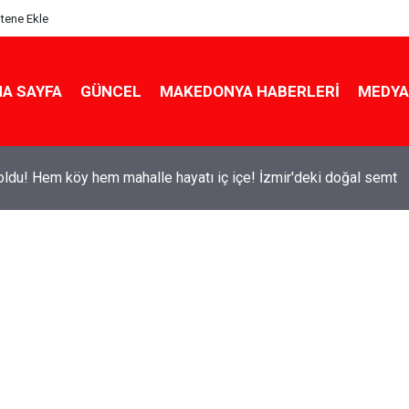
itene Ekle
A SAYFA
GÜNCEL
MAKEDONYA HABERLERI
MEDYA
ldu! Hem köy hem mahalle hayatı iç içe! İzmir'deki doğal semt