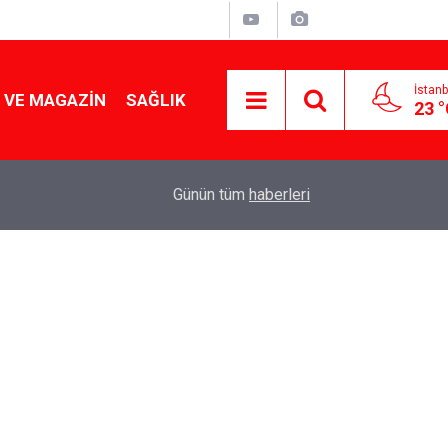
İstanb
 VE MAGAZIN
SAĞLIK
23 
Tencereden lokum gibi çıkacak: Sokak satıcılar
19:17
Günün tüm
haberleri
yapmanın sırrı