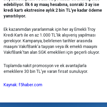
edebiliyor. İlk 6 ay maaş hesabına, sonraki 3 ay ise
kredi kartı ekstresine aylık 2 bin TL'ye kadar ödeme
yansıtılıyor.
Ek kazanımdan yararlanmak için her ay Emekli Troy
Kredi Kartı ile en az 1.000 TL'lik alışveriş yapılması
gerekiyor. Kampanya, belirlenen tarihler arasında
maaşını VakıfBank'a taşıyan veya ilk emekli maaşını
VakıfBank'tan alan SGK emeklileri için geçerli oluyor.
Toplamda nakit promosyon ve ek avantajlarla
emeklilere 30 bin TL'ye varan fırsat sunuluyor.
Kaynak: f5haber.com