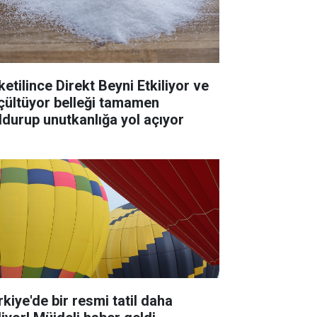
ketilince Direkt Beyni Etkiliyor ve
çültüyor belleği tamamen
ldurup unutkanlığa yol açıyor
rkiye'de bir resmi tatil daha