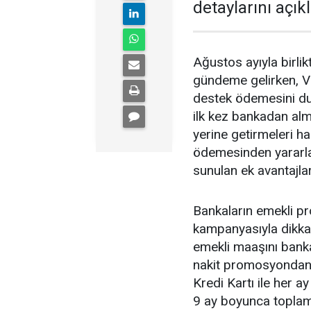
detaylarını açıkl
Ağustos ayıyla birl
gündeme gelirken, V
destek ödemesini du
ilk kez bankadan alm
yerine getirmeleri 
ödemesinden yararl
sunulan ek avantajlar
Bankaların emekli p
kampanyasıyla dikkat
emekli maaşını banka
nakit promosyondan y
Kredi Kartı ile her a
9 ay boyunca toplam