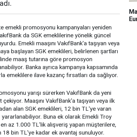
adı.
Ma
Eu
ikte emekli promosyonu kampanyaları yeniden
akıfBank da SGK emeklilerine yönelik güncel
yurdu. Emekli maaşını VakıfBank'a taşıyan veya
aya başlayan SGK emeklileri, belirlenen şartları
halinde maaş tutarına göre promosyon
anabiliyor. Banka ayrıca kampanya kapsamında
la emeklilere ilave kazanç fırsatları da sağlıyor.
romosyonu yarışı sürerken VakıfBank da yeni
 çekiyor. Maaşını VakıfBank'a taşıyan veya ilk
dan alan SGK emeklileri, 12 bin TL'ye varan
ararlanabiliyor. Buna ek olarak Emekli Troy
y en az 1.000 TL'lik alışveriş yapan müşterilere,
 18 bin TL'ye kadar ek avantaj sunuluyor.