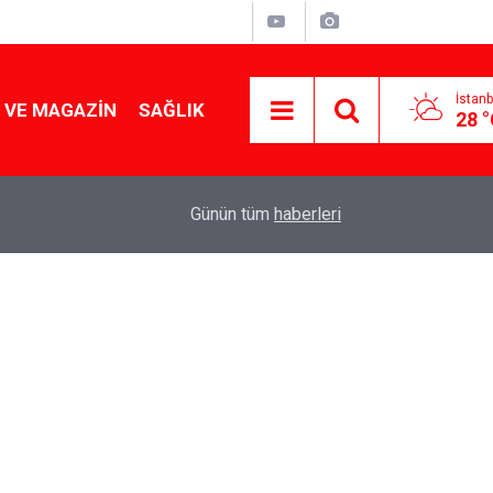
İstanb
 VE MAGAZIN
SAĞLIK
28 
Tencereden lokum gibi çıkacak: Sokak satıcılar
19:17
Günün tüm
haberleri
yapmanın sırrı