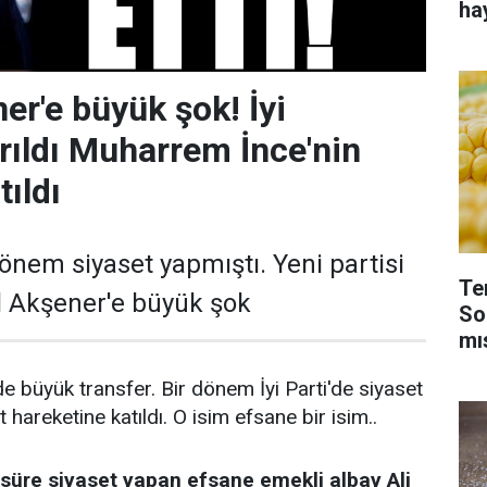
ha
er'e büyük şok! İyi
yrıldı Muharrem İnce'nin
tıldı
 dönem siyaset yapmıştı. Yeni partisi
Te
al Akşener'e büyük şok
So
mı
 büyük transfer. Bir dönem İyi Parti'de siyaset
areketine katıldı. O isim efsane bir isim..
ir süre siyaset yapan efsane emekli albay Ali