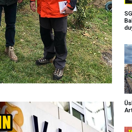
SG
Ba
du
Üs
Art