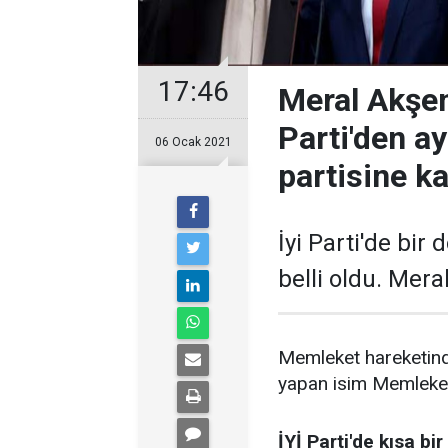
17:46
Meral Akşen
Parti'den a
06 Ocak 2021
partisine ka
İyi Parti'de bir
belli oldu. Mer
Memleket hareketinde
yapan isim Memleket h
İYİ Parti'de kısa b