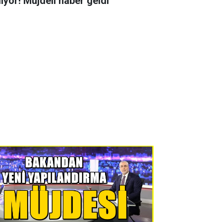
liyor! Müjdeli haber geldi