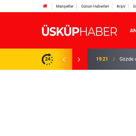
Manşetler
Günün Haberleri
Arşiv
S
AN
Rakamlar duyuruldu
24
19:21
Gözde o