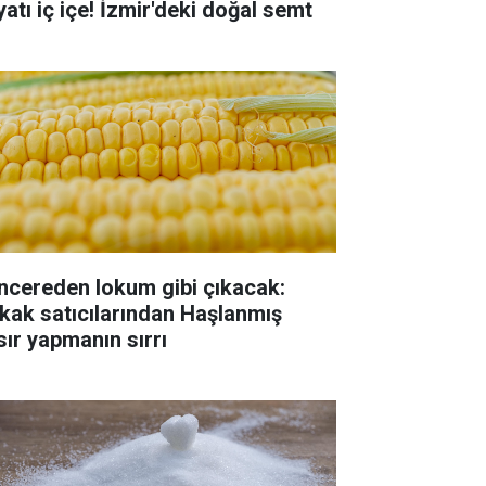
yatı iç içe! İzmir'deki doğal semt
ncereden lokum gibi çıkacak:
kak satıcılarından Haşlanmış
sır yapmanın sırrı