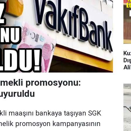
Ku
Dı
Al
emekli promosyonu:
uyuruldu
kli maaşını bankaya taşıyan SGK
önelik promosyon kampanyasının