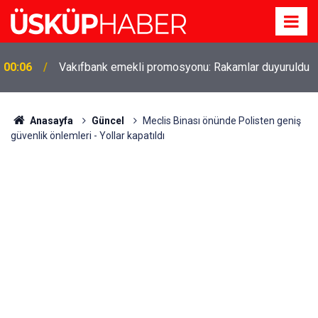
Gözde oldu! Hem köy hem mahalle hayatı iç içe!
19:21
İzmir'deki doğal semt
Anasayfa
Güncel
Meclis Binası önünde Polisten geniş
güvenlik önlemleri - Yollar kapatıldı