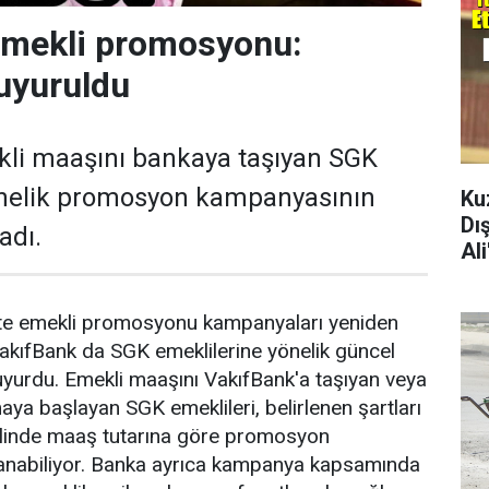
emekli promosyonu:
uyuruldu
kli maaşını bankaya taşıyan SGK
önelik promosyon kampanyasının
Ku
Dı
adı.
Al
ikte emekli promosyonu kampanyaları yeniden
akıfBank da SGK emeklilerine yönelik güncel
yurdu. Emekli maaşını VakıfBank'a taşıyan veya
aya başlayan SGK emeklileri, belirlenen şartları
halinde maaş tutarına göre promosyon
anabiliyor. Banka ayrıca kampanya kapsamında