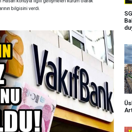
n Hasan konuyla ilgili gelişmeleri kurum olarak
ının bilgisini verdi.
SG
Ba
du
Üs
Art