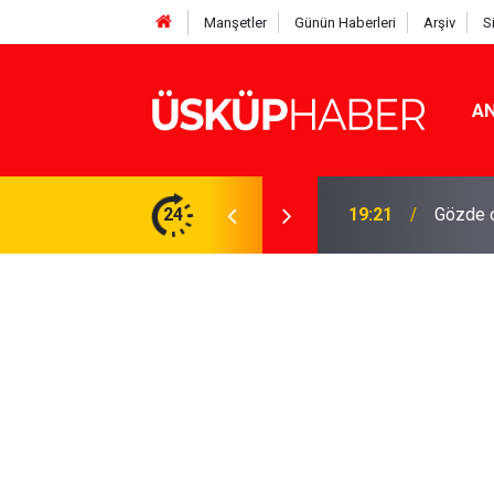
Manşetler
Günün Haberleri
Arşiv
S
AN
Rakamlar duyuruldu
24
19:21
Gözde o