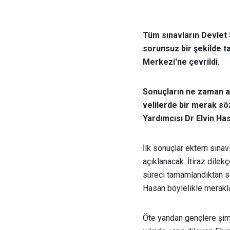
Tüm sınavların Devlet S
sorunsuz bir şekilde 
Merkezi'ne çevrildi.
Sonuçların ne zaman a
velilerde bir merak s
Yardımcısı Dr Elvin Has
İlk sonuçlar ektern sına
açıklanacak. İtiraz dilek
süreci tamamlandıktan so
Hasan böylelikle merakl
Öte yandan gençlere şim