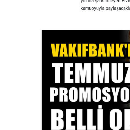
yılında şans dileyen Elvi
kamuoyuyla paylaşacaklar