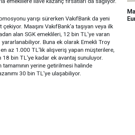
la emeklilere ilave kazanç fırsatları da sağlıyor.
Ma
Eu
romosyonu yarışı sürerken VakıfBank da yeni
 çekiyor. Maaşını VakıfBank'a taşıyan veya ilk
dan alan SGK emeklileri, 12 bin TL'ye varan
ararlanabiliyor. Buna ek olarak Emekli Troy
y en az 1.000 TL'lik alışveriş yapan müşterilere,
 18 bin TL'ye kadar ek avantaj sunuluyor.
 tamamının yerine getirilmesi halinde
azanımı 30 bin TL'ye ulaşabiliyor.