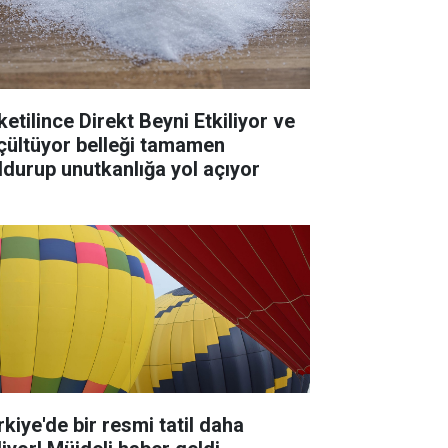
ketilince Direkt Beyni Etkiliyor ve
çültüyor belleği tamamen
ldurup unutkanlığa yol açıyor
rkiye'de bir resmi tatil daha