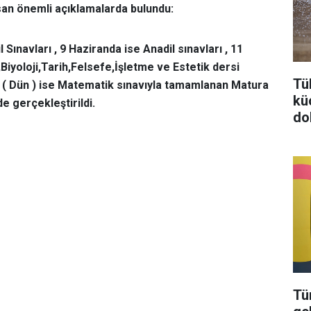
san önemli açıklamalarda bulundu:
 Sınavları , 9 Haziranda ise Anadil sınavları , 11
Biyoloji,Tarih,Felsefe,İşletme ve Estetik dersi
Tü
a ( Dün ) ise Matematik sınavıyla tamamlanan Matura
kü
lde gerçekleştirildi.
do
Tü