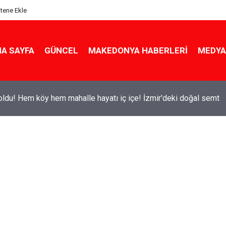
itene Ekle
A SAYFA
GÜNCEL
MAKEDONYA HABERLERI
MEDYA
ldu! Hem köy hem mahalle hayatı iç içe! İzmir'deki doğal semt