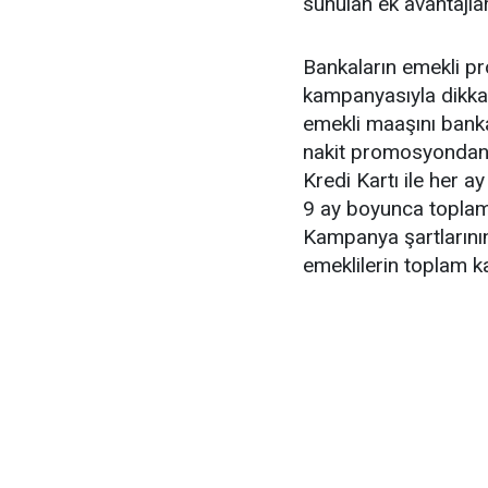
sunulan ek avantajlar
Bankaların emekli p
kampanyasıyla dikkat
emekli maaşını banka
nakit promosyondan y
Kredi Kartı ile her a
9 ay boyunca toplam
Kampanya şartlarının
emeklilerin toplam k