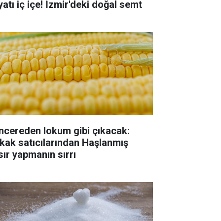
yatı iç içe! İzmir'deki doğal semt
ncereden lokum gibi çıkacak:
kak satıcılarından Haşlanmış
sır yapmanın sırrı