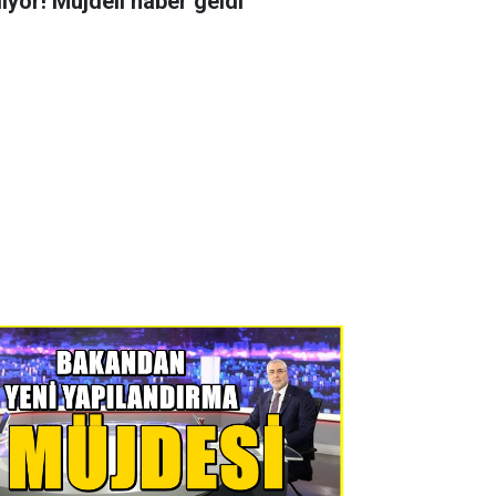
liyor! Müjdeli haber geldi