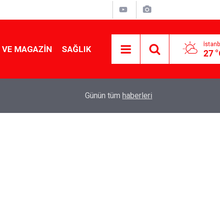
İstanb
 VE MAGAZIN
SAĞLIK
27 
Tencereden lokum gibi çıkacak: Sokak satıcılar
19:17
Günün tüm
haberleri
yapmanın sırrı