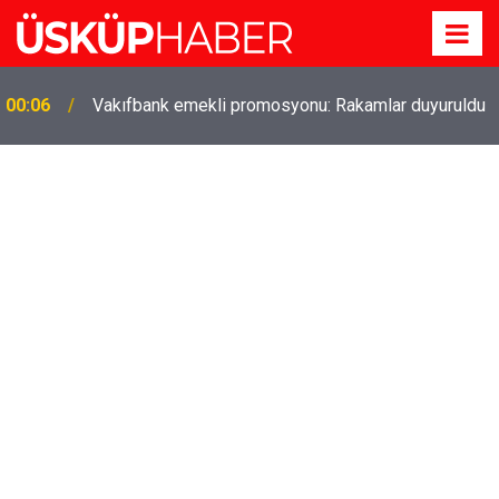
00:06
Vakıfbank emekli promosyonu: Rakamlar duyuruldu
Gözde oldu! Hem köy hem mahalle hayatı iç içe!
19:21
İzmir'deki doğal semt