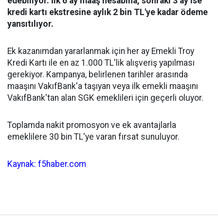
edebiliyor. İlk 6 ay maaş hesabına, sonraki 3 ay ise
kredi kartı ekstresine aylık 2 bin TL'ye kadar ödeme
yansıtılıyor.
Ek kazanımdan yararlanmak için her ay Emekli Troy
Kredi Kartı ile en az 1.000 TL'lik alışveriş yapılması
gerekiyor. Kampanya, belirlenen tarihler arasında
maaşını VakıfBank'a taşıyan veya ilk emekli maaşını
VakıfBank'tan alan SGK emeklileri için geçerli oluyor.
Toplamda nakit promosyon ve ek avantajlarla
emeklilere 30 bin TL'ye varan fırsat sunuluyor.
Kaynak: f5haber.com