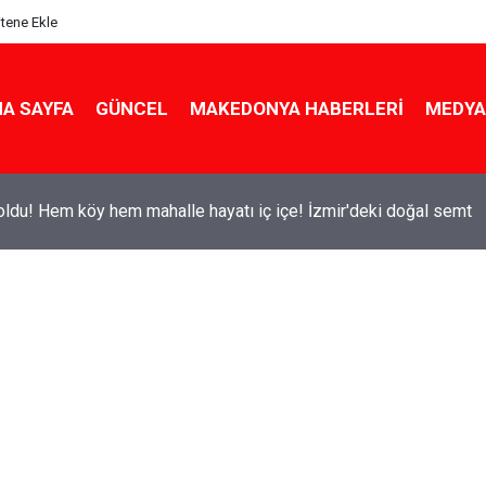
itene Ekle
A SAYFA
GÜNCEL
MAKEDONYA HABERLERI
MEDYA
ldu! Hem köy hem mahalle hayatı iç içe! İzmir'deki doğal semt