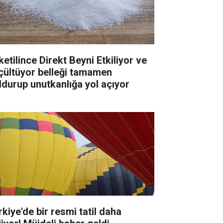
ketilince Direkt Beyni Etkiliyor ve
çültüyor belleği tamamen
ldurup unutkanlığa yol açıyor
rkiye'de bir resmi tatil daha