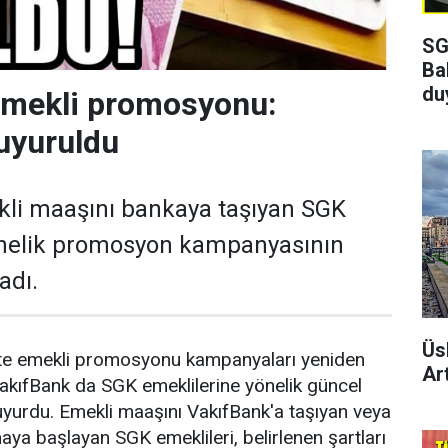
SG
Ba
du
emekli promosyonu:
uyuruldu
kli maaşını bankaya taşıyan SGK
önelik promosyon kampanyasının
adı.
Üs
ikte emekli promosyonu kampanyaları yeniden
Art
akıfBank da SGK emeklilerine yönelik güncel
yurdu. Emekli maaşını VakıfBank'a taşıyan veya
aya başlayan SGK emeklileri, belirlenen şartları