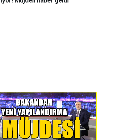
liyor! Müjdeli haber geldi