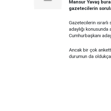
Mansur Yavaş burad
gazetecilerin sorul
Gazetecilerin ısrarl
adaylığı konusunda 
Cumhurbaşkanı adayl
Ancak bir çok anket
durumun da oldukça ş