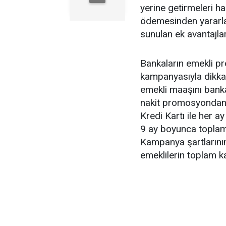
yerine getirmeleri 
ödemesinden yararl
sunulan ek avantajlar
Bankaların emekli p
kampanyasıyla dikkat
emekli maaşını banka
nakit promosyondan y
Kredi Kartı ile her a
9 ay boyunca toplam
Kampanya şartlarının
emeklilerin toplam k