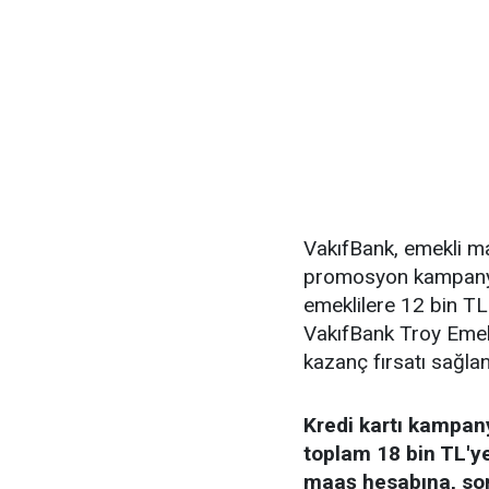
VakıfBank, emekli ma
promosyon kampany
emeklilere 12 bin T
VakıfBank Troy Emekli
kazanç fırsatı sağlan
Kredi kartı kampan
toplam 18 bin TL'ye
maaş hesabına, sonr