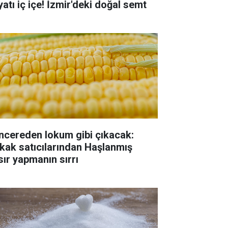
yatı iç içe! İzmir'deki doğal semt
ncereden lokum gibi çıkacak:
kak satıcılarından Haşlanmış
sır yapmanın sırrı