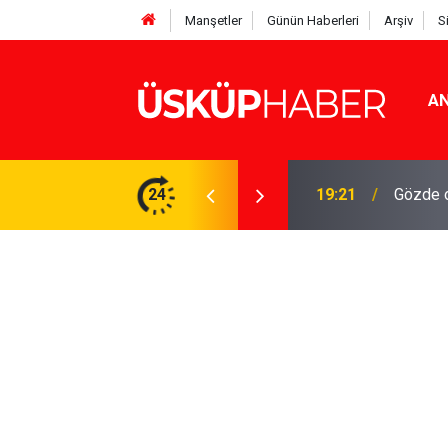
Manşetler
Günün Haberleri
Arşiv
S
AN
Rakamlar duyuruldu
24
19:21
Gözde o