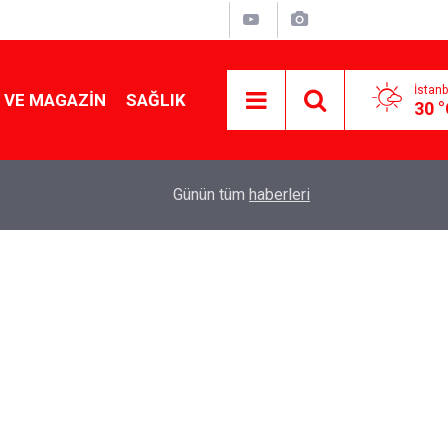
İstanb
 VE MAGAZIN
SAĞLIK
30 
Tencereden lokum gibi çıkacak: Sokak satıcılar
19:17
Günün tüm
haberleri
yapmanın sırrı