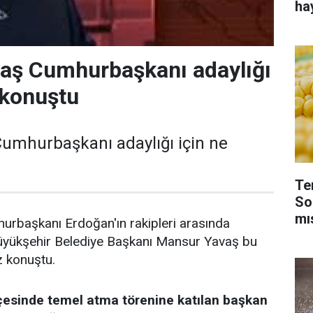
ha
aş Cumhurbaşkanı adaylığı
konuştu
umhurbaşkanı adaylığı için ne
Te
So
mı
urbaşkanı Erdoğan'ın rakipleri arasında
üyükşehir Belediye Başkanı Mansur Yavaş bu
z konuştu.
çesinde temel atma törenine katılan başkan