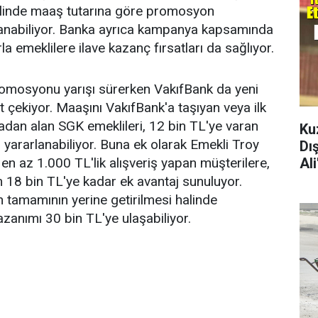
halinde maaş tutarına göre promosyon
anabiliyor. Banka ayrıca kampanya kapsamında
la emeklilere ilave kazanç fırsatları da sağlıyor.
romosyonu yarışı sürerken VakıfBank da yeni
 çekiyor. Maaşını VakıfBank'a taşıyan veya ilk
dan alan SGK emeklileri, 12 bin TL'ye varan
Ku
ararlanabiliyor. Buna ek olarak Emekli Troy
Dı
Al
y en az 1.000 TL'lik alışveriş yapan müşterilere,
 18 bin TL'ye kadar ek avantaj sunuluyor.
 tamamının yerine getirilmesi halinde
azanımı 30 bin TL'ye ulaşabiliyor.