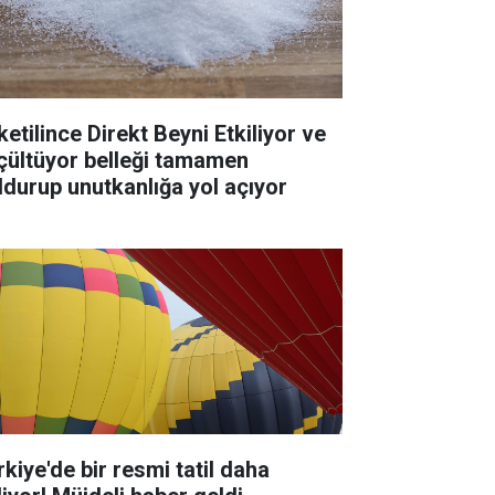
ketilince Direkt Beyni Etkiliyor ve
çültüyor belleği tamamen
ldurup unutkanlığa yol açıyor
rkiye'de bir resmi tatil daha