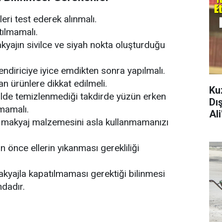
ri test ederek alınmalı.
tılmamalı.
kyajın sivilce ve siyah nokta oluşturduğu
endiriciye iyice emdikten sonra yapılmalı.
lan ürünlere dikkat edilmeli.
Ku
kilde temizlenmediği takdirde yüzün erken
Dı
lmamalı.
Al
n makyaj malzemesini asla kullanmamanızı
önce ellerin yıkanması gerekliliği
makyajla kapatılmaması gerektiği bilinmesi
ndadır.