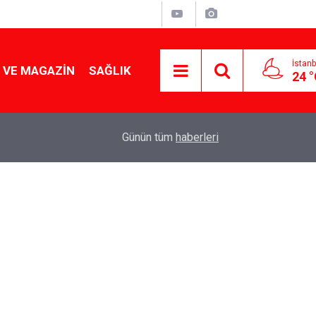
İstanb
 VE MAGAZIN
SAĞLIK
24 
Tencereden lokum gibi çıkacak: Sokak satıcılar
19:17
Günün tüm
haberleri
yapmanın sırrı