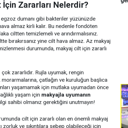
ge
 İçin Zararları Nelerdir?
e egzoz dumanı gibi bakteriler yüzünüzde
 hava almaz kirli kalır. Bu nedenle fondöten
laka ciltten temizlemeli ve arındırmalısınız.
ciltte bırakırsanız yine cilt hava almaz. Az makyaj
mizlenmesi durumunda, makyaj cilt için zararlı
n çok zararlıdır. Rujla uyumak, rengin
 morarmalarına, çatlağın ve kuruluğun başlıca
unları yaşamamak için mutlaka uyumadan önce
Sağlıklı yaşam için
makyajla uyumanın
lgi sahibi olmanız gerektiğini unutmayın!
munda cilt için zararlı olan en önemli makyaj
 zorluk ve sıkıntılara sebep olabileceği için