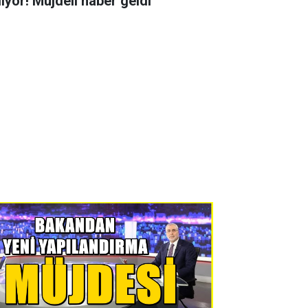
liyor! Müjdeli haber geldi