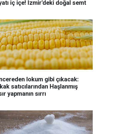
yatı iç içe! İzmir'deki doğal semt
ncereden lokum gibi çıkacak:
kak satıcılarından Haşlanmış
sır yapmanın sırrı