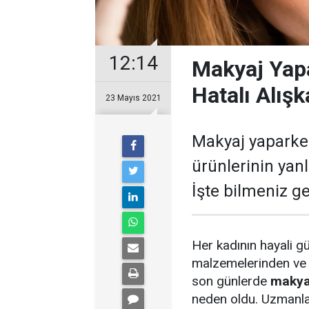
12:14
Makyaj Yapa
Hatalı Alışk
23 Mayıs 2021
Makyaj yaparken
ürünlerinin yanl
İşte bilmeniz g
Her kadının hayali g
malzemelerinden ve k
son günlerde
makyaj
neden oldu. Uzmanlar 