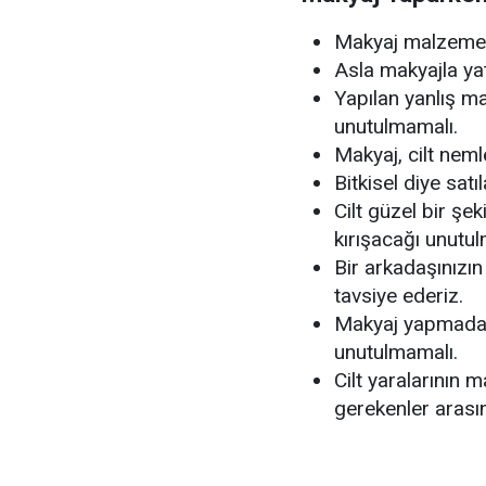
Makyaj malzemele
Asla makyajla ya
Yapılan yanlış ma
unutulmamalı.
Makyaj, cilt neml
Bitkisel diye satı
Cilt güzel bir şe
kırışacağı unutu
Bir arkadaşınızı
tavsiye ederiz.
Makyaj yapmadan 
unutulmamalı.
Cilt yaralarının 
gerekenler arası