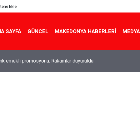
itene Ekle
A SAYFA
GÜNCEL
MAKEDONYA HABERLERI
MEDYA
ldu! Hem köy hem mahalle hayatı iç içe! İzmir'deki doğal semt