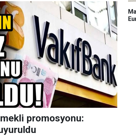
Ma
Eu
emekli promosyonu:
uyuruldu