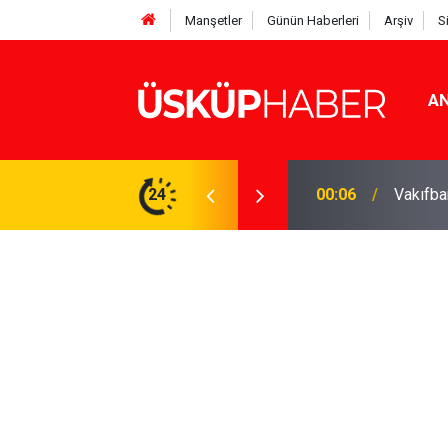
Manşetler
Günün Haberleri
Arşiv
S
AN
Rakamlar duyuruldu
24
19:21
Gözde o