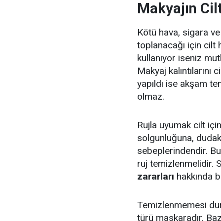
Makyajın Cilt
Kötü hava, sigara v
toplanacağı için cilt
kullanıyor iseniz mut
Makyaj kalıntılarını 
yapıldı ise akşam te
olmaz.
Rujla uyumak cilt içi
solgunluğuna, dudak
sebeplerindendir. B
ruj temizlenmelidir. 
zararları
hakkında bi
Temizlenmemesi duru
türü maskaradır. Bazı