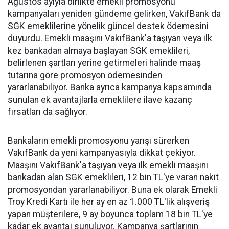
Ağustos ayıyla birlikte emekli promosyonu
kampanyaları yeniden gündeme gelirken, VakıfBank da
SGK emeklilerine yönelik güncel destek ödemesini
duyurdu. Emekli maaşını VakıfBank'a taşıyan veya ilk
kez bankadan almaya başlayan SGK emeklileri,
belirlenen şartları yerine getirmeleri halinde maaş
tutarına göre promosyon ödemesinden
yararlanabiliyor. Banka ayrıca kampanya kapsamında
sunulan ek avantajlarla emeklilere ilave kazanç
fırsatları da sağlıyor.
Bankaların emekli promosyonu yarışı sürerken
VakıfBank da yeni kampanyasıyla dikkat çekiyor.
Maaşını VakıfBank'a taşıyan veya ilk emekli maaşını
bankadan alan SGK emeklileri, 12 bin TL'ye varan nakit
promosyondan yararlanabiliyor. Buna ek olarak Emekli
Troy Kredi Kartı ile her ay en az 1.000 TL'lik alışveriş
yapan müşterilere, 9 ay boyunca toplam 18 bin TL'ye
kadar ek avantaj sunuluyor. Kampanya şartlarının