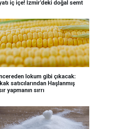
yatı iç içe! İzmir'deki doğal semt
ncereden lokum gibi çıkacak:
kak satıcılarından Haşlanmış
sır yapmanın sırrı