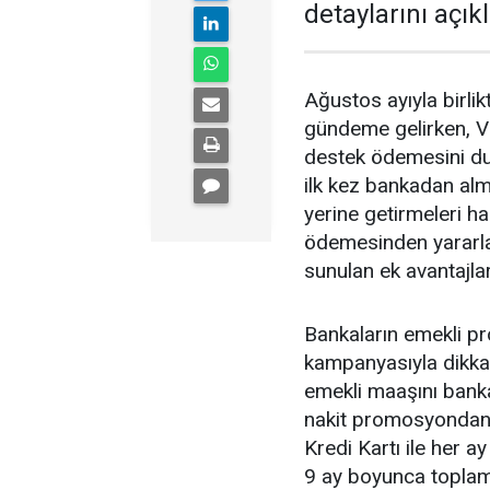
detaylarını açıkl
Ağustos ayıyla birl
gündeme gelirken, V
destek ödemesini du
ilk kez bankadan alm
yerine getirmeleri 
ödemesinden yararl
sunulan ek avantajlar
Bankaların emekli p
kampanyasıyla dikkat
emekli maaşını banka
nakit promosyondan y
Kredi Kartı ile her a
9 ay boyunca toplam