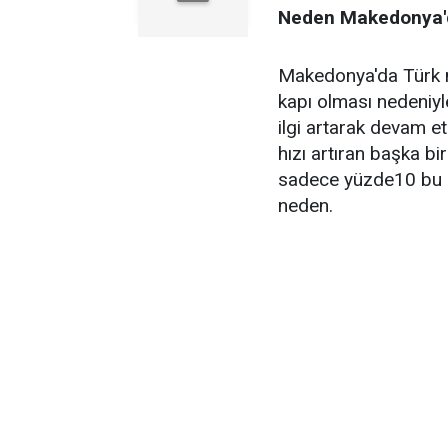
Neden Makedonya'da
Makedonya'da Türk n
kapı olması nedeniyle
ilgi artarak devam e
hızı artıran başka b
sadece yüzde10 bu bi
neden.