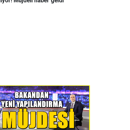
liyor! Müjdeli haber geldi