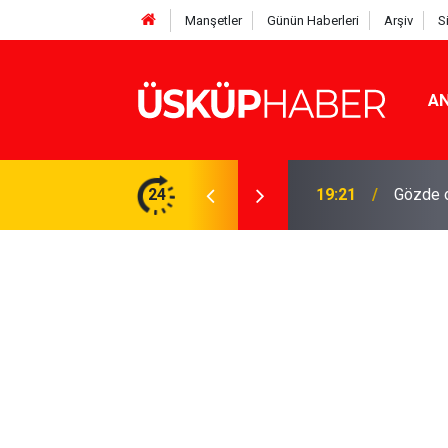
Manşetler
Günün Haberleri
Arşiv
S
AN
Rakamlar duyuruldu
24
19:21
Gözde o