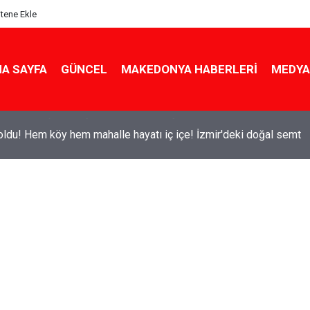
itene Ekle
A SAYFA
GÜNCEL
MAKEDONYA HABERLERI
MEDYA
ldu! Hem köy hem mahalle hayatı iç içe! İzmir'deki doğal semt