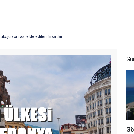
luşu sonrası elde edilen fırsatlar
Gü
Gö