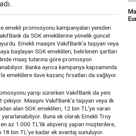
adı.
Ma
Eu
ikte emekli promosyonu kampanyaları yeniden
akıfBank da SGK emeklilerine yönelik güncel
yurdu. Emekli maaşını VakıfBank'a taşıyan veya
aya başlayan SGK emeklileri, belirlenen şartları
halinde maaş tutarına göre promosyon
anabiliyor. Banka ayrıca kampanya kapsamında
la emeklilere ilave kazanç fırsatları da sağlıyor.
romosyonu yarışı sürerken VakıfBank da yeni
 çekiyor. Maaşını VakıfBank'a taşıyan veya ilk
dan alan SGK emeklileri, 12 bin TL'ye varan
ararlanabiliyor. Buna ek olarak Emekli Troy
y en az 1.000 TL'lik alışveriş yapan müşterilere,
 18 bin TL'ye kadar ek avantaj sunuluyor.