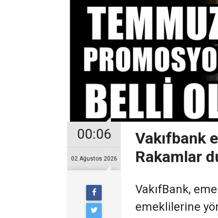
00:06
Vakıfbank 
Rakamlar d
02 Ağustos 2026
VakıfBank, eme
emeklilerine y