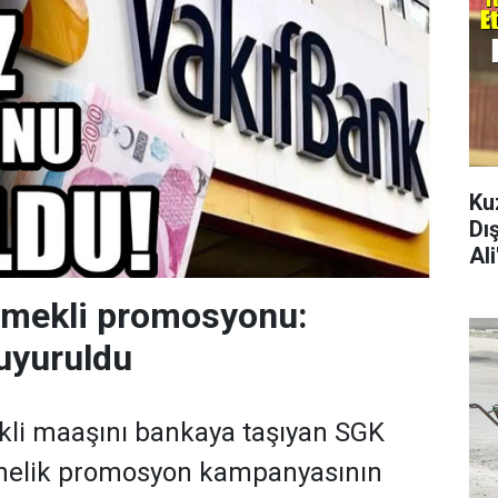
Ku
Dı
Al
emekli promosyonu:
uyuruldu
kli maaşını bankaya taşıyan SGK
önelik promosyon kampanyasının