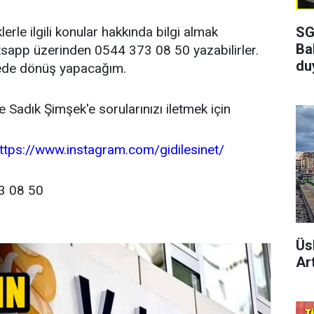
SG
rle ilgili konular hakkında bilgi almak
Ba
tsapp üzerinden 0544 373 08 50 yazabilirler.
du
rede dönüş yapacağım.
ve Sadık Şimşek'e sorularınızı iletmek için
ttps://www.instagram.com/gidilesinet/
3 08 50
Üs
Art