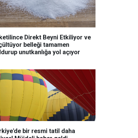
ketilince Direkt Beyni Etkiliyor ve
çültüyor belleği tamamen
ldurup unutkanlığa yol açıyor
rkiye'de bir resmi tatil daha