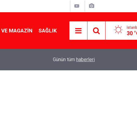
İstanb
 VE MAGAZIN
SAĞLIK
30 
Tencereden lokum gibi çıkacak: Sokak satıcılar
19:17
Günün tüm
haberleri
yapmanın sırrı