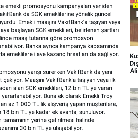
ikte emekli promosyonu kampanyaları yeniden
akıfBank da SGK emeklilerine yönelik güncel
yurdu. Emekli maaşını VakıfBank'a taşıyan veya
aya başlayan SGK emeklileri, belirlenen şartları
halinde maaş tutarına göre promosyon
anabiliyor. Banka ayrıca kampanya kapsamında
la emeklilere ilave kazanç fırsatları da sağlıyor.
Ku
Dı
Al
romosyonu yarışı sürerken VakıfBank da yeni
 çekiyor. Maaşını VakıfBank'a taşıyan veya ilk
dan alan SGK emeklileri, 12 bin TL'ye varan
ararlanabiliyor. Buna ek olarak Emekli Troy
y en az 1.000 TL'lik alışveriş yapan müşterilere,
 18 bin TL'ye kadar ek avantaj sunuluyor.
 tamamının yerine getirilmesi halinde
azanımı 30 bin TL'ye ulaşabiliyor.