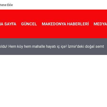
itene Ekle
A SAYFA
GÜNCEL
MAKEDONYA HABERLERI
MEDYA
ldu! Hem köy hem mahalle hayatı iç içe! İzmir'deki doğal semt