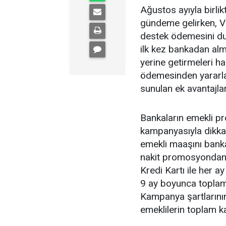
Ağustos ayıyla birl
gündeme gelirken, V
destek ödemesini du
ilk kez bankadan alm
yerine getirmeleri 
ödemesinden yararl
sunulan ek avantajlar
Bankaların emekli p
kampanyasıyla dikkat
emekli maaşını banka
nakit promosyondan y
Kredi Kartı ile her a
9 ay boyunca toplam
Kampanya şartlarının
emeklilerin toplam k