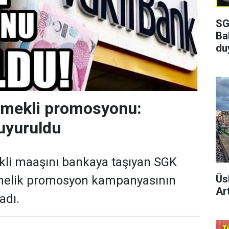
SG
Ba
du
emekli promosyonu:
uyuruldu
kli maaşını bankaya taşıyan SGK
Üs
önelik promosyon kampanyasının
Art
adı.