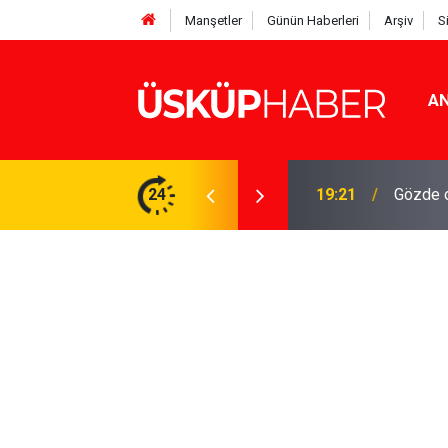
Manşetler
Günün Haberleri
Arşiv
S
AN
Rakamlar duyuruldu
24
19:21
Gözde o