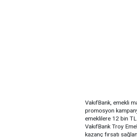
VakıfBank, emekli ma
promosyon kampany
emeklilere 12 bin T
VakıfBank Troy Emekli
kazanç fırsatı sağlan