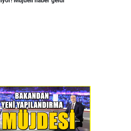
liyor! Müjdeli haber geldi