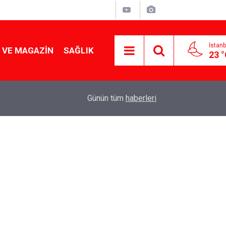
İstanb
 VE MAGAZIN
SAĞLIK
23 
Tencereden lokum gibi çıkacak: Sokak satıcılar
19:17
Günün tüm
haberleri
yapmanın sırrı