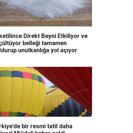
ketilince Direkt Beyni Etkiliyor ve
çültüyor belleği tamamen
ldurup unutkanlığa yol açıyor
rkiye'de bir resmi tatil daha