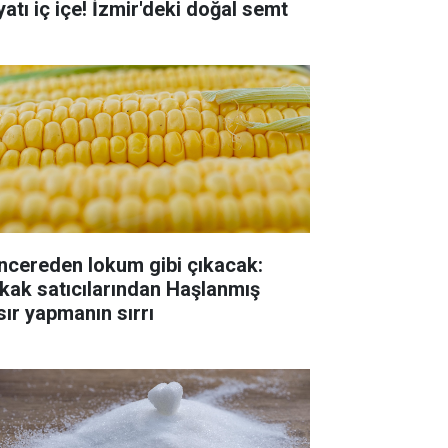
yatı iç içe! İzmir'deki doğal semt
ncereden lokum gibi çıkacak:
kak satıcılarından Haşlanmış
sır yapmanın sırrı