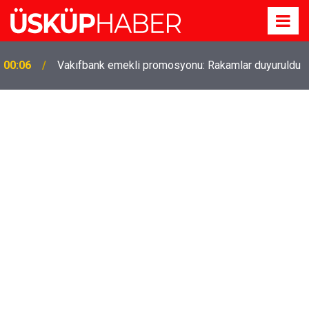
00:06
Vakıfbank emekli promosyonu: Rakamlar duyuruldu
Gözde oldu! Hem köy hem mahalle hayatı iç içe!
19:21
İzmir'deki doğal semt