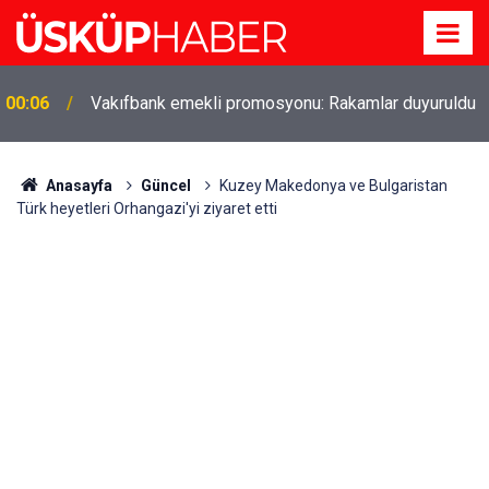
00:06
Vakıfbank emekli promosyonu: Rakamlar duyuruldu
Gözde oldu! Hem köy hem mahalle hayatı iç içe!
19:21
İzmir'deki doğal semt
Anasayfa
Güncel
Kuzey Makedonya ve Bulgaristan
Türk heyetleri Orhangazi'yi ziyaret etti