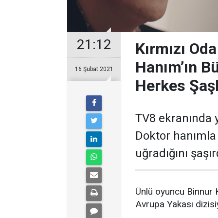
21:12
Kırmızı Oda
Hanım’ın B
16 Şubat 2021
Herkes Şaşk
TV8 ekranında y
Doktor hanımla i
uğradığını şaşır
Ünlü oyuncu Binnur K
Avrupa Yakası dizis