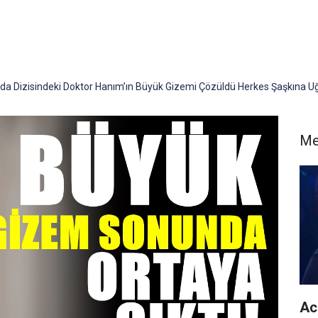
Oda Dizisindeki Doktor Hanım’ın Büyük Gizemi Çözüldü Herkes Şaşkına Uğ
Me
Acu