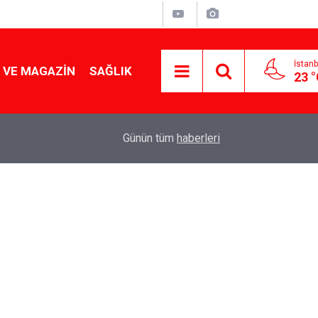
İstanb
 VE MAGAZIN
SAĞLIK
23 
Tencereden lokum gibi çıkacak: Sokak satıcılar
19:17
Günün tüm
haberleri
yapmanın sırrı