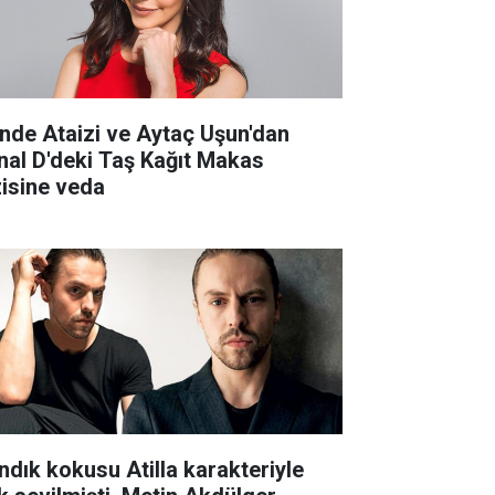
nde Ataizi ve Aytaç Uşun'dan
nal D'deki Taş Kağıt Makas
zisine veda
ndık kokusu Atilla karakteriyle