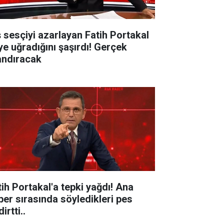
ş sesçiyi azarlayan Fatih Portakal
ye uğradığını şaşırdı! Gerçek
andıracak
tih Portakal'a tepki yağdı! Ana
ber sırasında söyledikleri pes
irtti..