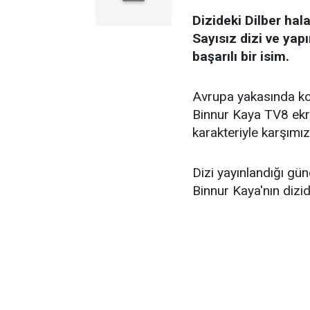
Dizideki Dilber hala
Sayısız dizi ve ya
başarılı bir isim.
Avrupa yakasında ko
Binnur Kaya TV8 ekr
karakteriyle karşımız
Dizi yayınlandığı gü
Binnur Kaya'nın dizid