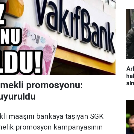
Ar
ha
emekli promosyonu:
al
uyuruldu
kli maaşını bankaya taşıyan SGK
önelik promosyon kampanyasının