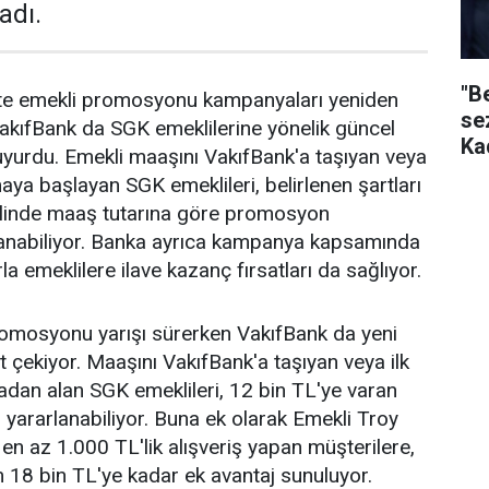
adı.
"B
ikte emekli promosyonu kampanyaları yeniden
se
akıfBank da SGK emeklilerine yönelik güncel
Ka
yurdu. Emekli maaşını VakıfBank'a taşıyan veya
aya başlayan SGK emeklileri, belirlenen şartları
halinde maaş tutarına göre promosyon
anabiliyor. Banka ayrıca kampanya kapsamında
la emeklilere ilave kazanç fırsatları da sağlıyor.
romosyonu yarışı sürerken VakıfBank da yeni
 çekiyor. Maaşını VakıfBank'a taşıyan veya ilk
dan alan SGK emeklileri, 12 bin TL'ye varan
ararlanabiliyor. Buna ek olarak Emekli Troy
y en az 1.000 TL'lik alışveriş yapan müşterilere,
 18 bin TL'ye kadar ek avantaj sunuluyor.