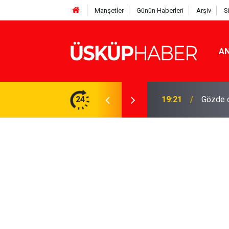
Manşetler
Günün Haberleri
Arşiv
S
AN
Rakamlar duyuruldu
24
19:21
Gözde o