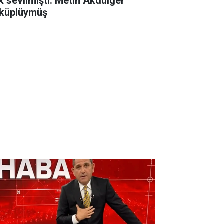
k sevilmişti. Metin Akdülger
küplüymüş