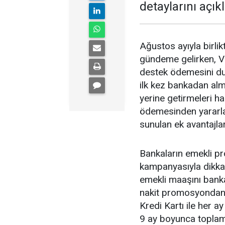
detaylarını açıkl
Ağustos ayıyla birl
gündeme gelirken, V
destek ödemesini du
ilk kez bankadan alm
yerine getirmeleri 
ödemesinden yararl
sunulan ek avantajlar
Bankaların emekli p
kampanyasıyla dikkat
emekli maaşını banka
nakit promosyondan y
Kredi Kartı ile her a
9 ay boyunca toplam