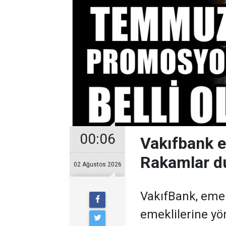
00:06
Vakıfbank 
Rakamlar d
02 Ağustos 2026
VakıfBank, eme
emeklilerine y