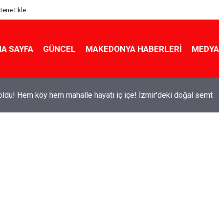
itene Ekle
A SAYFA
GÜNCEL
MAKEDONYA HABERLERI
MEDYA
ldu! Hem köy hem mahalle hayatı iç içe! İzmir'deki doğal semt