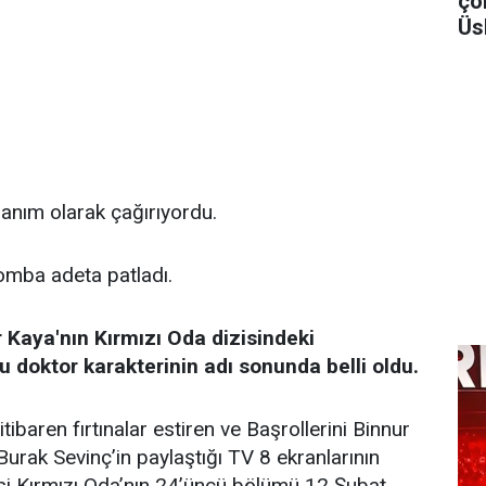
ço
Üs
anım olarak çağırıyordu.
mba adeta patladı.
 Kaya'nın Kırmızı Oda dizisindeki
 doktor karakterinin adı sonunda belli oldu.
tibaren fırtınalar estiren ve Başrollerini Binnur
Burak Sevinç’in paylaştığı TV 8 ekranlarının
isi Kırmızı Oda’nın 24’üncü bölümü 12 Şubat