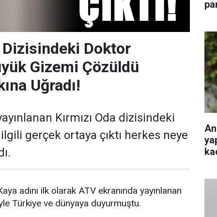
pa
 Dizisindeki Doktor
üyük Gizemi Çözüldü
ına Uğradı!
ayınlanan Kırmızı Oda dizisindeki
An
lgili gerçek ortaya çıktı herkes neye
ya
ka
dı.
aya adını ilk olarak ATV ekranında yayınlanan
iyle Türkiye ve dünyaya duyurmuştu.