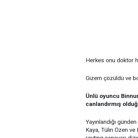
Herkes onu doktor h
Gizem çözüldü ve bo
Ünlü oyuncu Binnur
canlandırmış olduğu
Yayınlandığı günden i
Kaya, Tülin Özen ve 
reyting canavarı diz