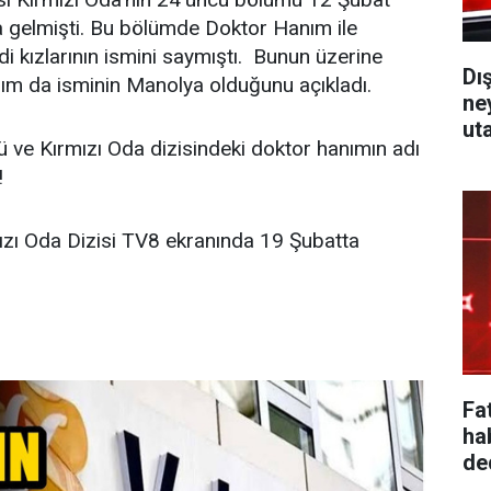
gelmişti. Bu bölümde Doktor Hanım ile
di kızlarının ismini saymıştı. Bunun üzerine
Dı
m da isminin Manolya olduğunu açıkladı.
ne
ut
 ve Kırmızı Oda dizisindeki doktor hanımın adı
!
ızı Oda Dizisi TV8 ekranında 19 Şubatta
Fa
ha
ded