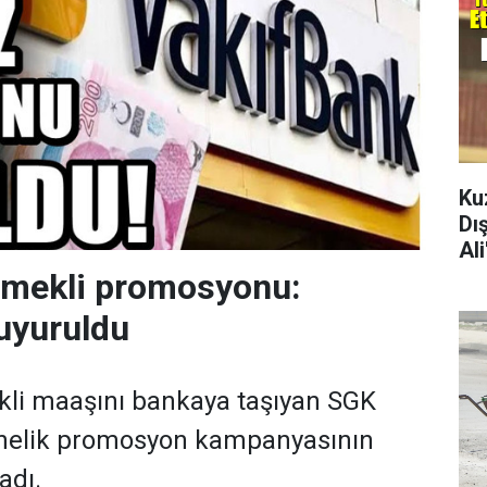
Ku
Dı
Al
emekli promosyonu:
uyuruldu
kli maaşını bankaya taşıyan SGK
önelik promosyon kampanyasının
adı.