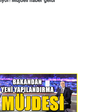
liyor! Müjdeli haber geldi