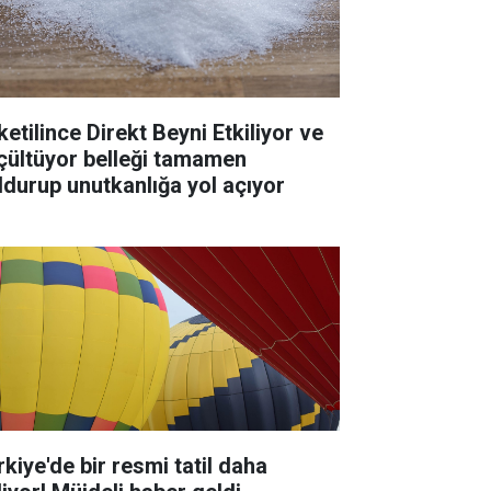
ketilince Direkt Beyni Etkiliyor ve
çültüyor belleği tamamen
ldurup unutkanlığa yol açıyor
rkiye'de bir resmi tatil daha