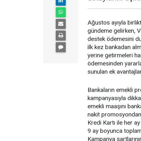
Ağustos ayıyla birl
gündeme gelirken, V
destek ödemesini du
ilk kez bankadan alm
yerine getirmeleri 
ödemesinden yararl
sunulan ek avantajlar
Bankaların emekli p
kampanyasıyla dikkat
emekli maaşını banka
nakit promosyondan y
Kredi Kartı ile her a
9 ay boyunca toplam
Kampanya şartlarının