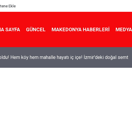
itene Ekle
A SAYFA
GÜNCEL
MAKEDONYA HABERLERI
MEDYA
ldu! Hem köy hem mahalle hayatı iç içe! İzmir'deki doğal semt