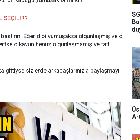
SG
 SEÇİLİR?
Ba
du
 bastırın. Eğer dibi yumuşaksa olgunlaşmış ve o
 sertse o kavun henüz olgunlaşmamış ve tatlı
za gittiyse sizlerde arkadaşlarınızla paylaşmayı
Üs
Art