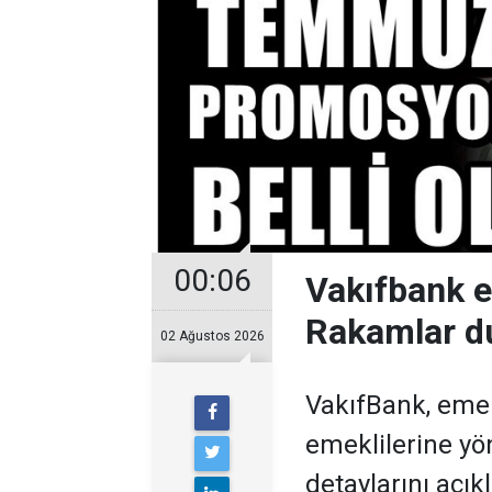
00:06
Vakıfbank 
Rakamlar d
02 Ağustos 2026
VakıfBank, eme
emeklilerine y
detaylarını açıkl