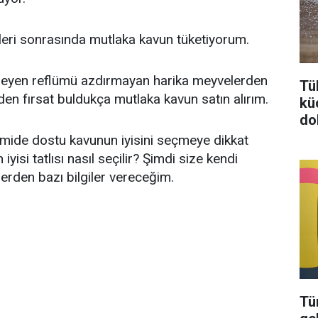
leri sonrasında mutlaka kavun tüketiyorum.
meyen reflümü azdırmayan harika meyvelerden
Tü
den fırsat buldukça mutlaka kavun satın alırım.
kü
do
 mide dostu kavunun iyisini seçmeye dikkat
yisi tatlısı nasıl seçilir? Şimdi size kendi
rden bazı bilgiler vereceğim.
Tü