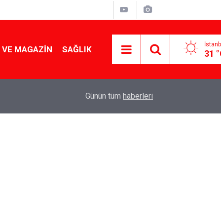
İstanb
 VE MAGAZIN
SAĞLIK
31 
Tencereden lokum gibi çıkacak: Sokak satıcılar
19:17
Günün tüm
haberleri
yapmanın sırrı