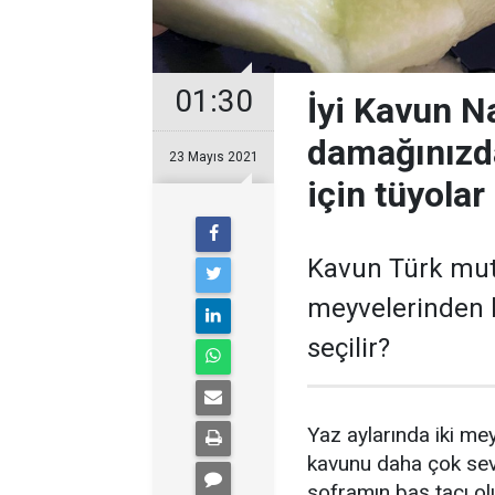
01:30
İyi Kavun Na
damağınızd
23 Mayıs 2021
için tüyolar
Kavun Türk mutf
meyvelerinden b
seçilir?
Yaz aylarında iki me
kavunu daha çok sevi
soframın baş tacı ol