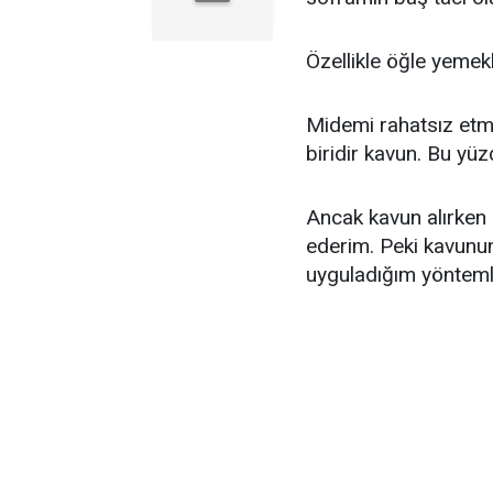
Özellikle öğle yemek
Midemi rahatsız et
biridir kavun. Bu yüz
Ancak kavun alırken
ederim. Peki kavunun i
uyguladığım yöntemle