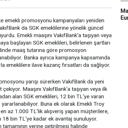
Ma
Eu
ikte emekli promosyonu kampanyaları yeniden
akıfBank da SGK emeklilerine yönelik güncel
yurdu. Emekli maaşını VakıfBank'a taşıyan veya
aya başlayan SGK emeklileri, belirlenen şartları
halinde maaş tutarına göre promosyon
anabiliyor. Banka ayrıca kampanya kapsamında
la emeklilere ilave kazanç fırsatları da sağlıyor.
romosyonu yarışı sürerken VakıfBank da yeni
 çekiyor. Maaşını VakıfBank'a taşıyan veya ilk
dan alan SGK emeklileri, 12 bin TL'ye varan
ararlanabiliyor. Buna ek olarak Emekli Troy
y en az 1.000 TL'lik alışveriş yapan müşterilere,
 18 bin TL'ye kadar ek avantaj sunuluyor.
 tamamının yerine getirilmesi halinde