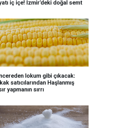
yatı iç içe! İzmir'deki doğal semt
ncereden lokum gibi çıkacak:
kak satıcılarından Haşlanmış
sır yapmanın sırrı