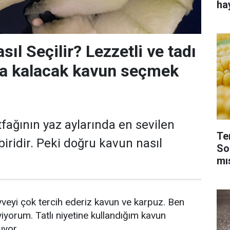
ha
sıl Seçilir? Lezzetli ve tadı
a kalacak kavun seçmek
ağının yaz aylarında en sevilen
Te
iridir. Peki doğru kavun nasıl
So
mı
yveyi çok tercih ederiz kavun ve karpuz. Ben
yorum. Tatlı niyetine kullandığım kavun
uyor.