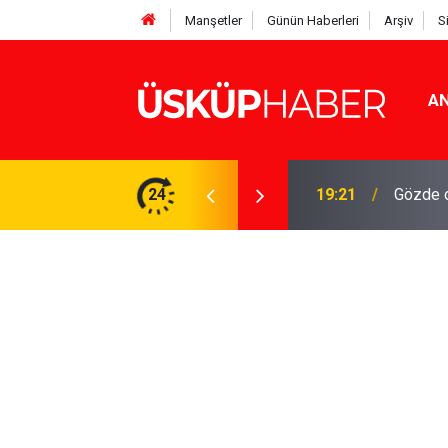
Manşetler
Günün Haberleri
Arşiv
S
AN
Rakamlar duyuruldu
24
19:21
Gözde o