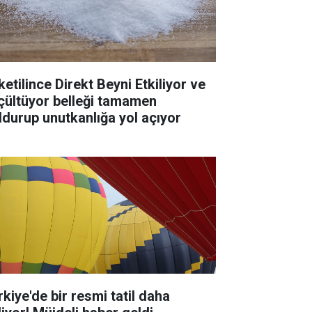
ketilince Direkt Beyni Etkiliyor ve
çültüyor belleği tamamen
ldurup unutkanlığa yol açıyor
rkiye'de bir resmi tatil daha