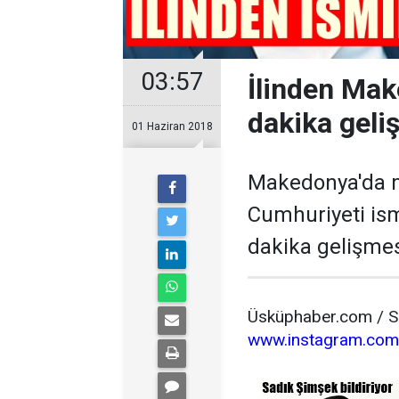
03:57
İlinden Mak
dakika geli
01 Haziran 2018
Makedonya'da m
Cumhuriyeti ism
dakika gelişmes
Üsküphaber.com / Sa
www.instagram.com/