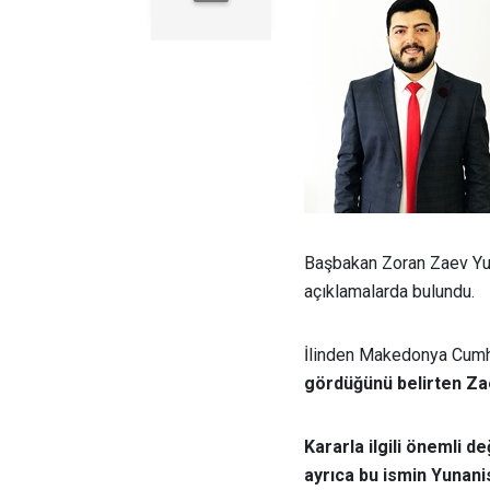
Başbakan Zoran Zaev Yun
açıklamalarda bulundu.
İlinden Makedonya Cumh
gördüğünü belirten Zaev
Kararla ilgili önemli
ayrıca bu ismin Yunanis