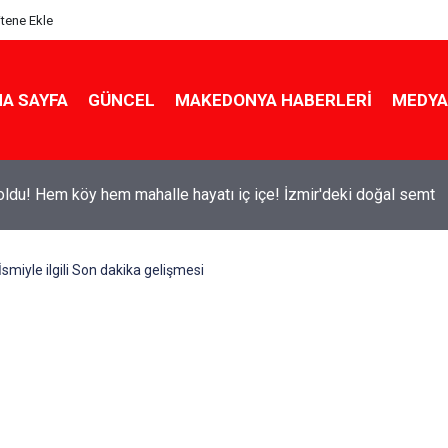
itene Ekle
A SAYFA
GÜNCEL
MAKEDONYA HABERLERI
MEDYA
ldu! Hem köy hem mahalle hayatı iç içe! İzmir'deki doğal semt
miyle ilgili Son dakika gelişmesi