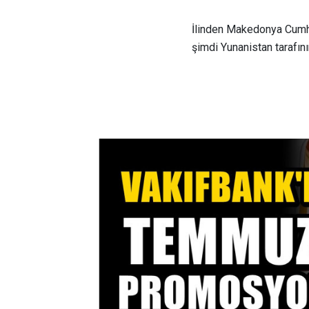
İlinden Makedonya Cumhur
şimdi Yunanistan tarafın