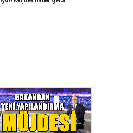
liyor! Müjdeli haber geldi