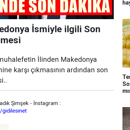
ha
edonya İsmiyle ilgili Son
şmesi
uhalefetin İlinden Makedonya
ine karşı çıkmasının ardından son
Te
i..
So
mı
dık Şimşek - İnstagram :
gidilesinet