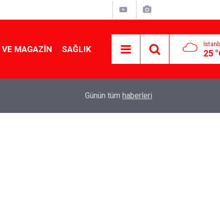
İstanb
 VE MAGAZIN
SAĞLIK
25 
Tencereden lokum gibi çıkacak: Sokak satıcılar
19:17
Günün tüm
haberleri
yapmanın sırrı