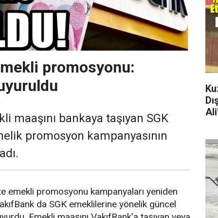
emekli promosyonu:
uyuruldu
Ku
Dı
Al
kli maaşını bankaya taşıyan SGK
önelik promosyon kampanyasının
adı.
ikte emekli promosyonu kampanyaları yeniden
akıfBank da SGK emeklilerine yönelik güncel
yurdu. Emekli maaşını VakıfBank'a taşıyan veya