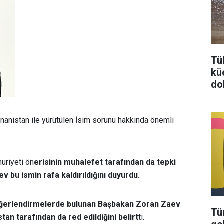
Tü
kü
do
anistan ile yürütülen İsim sorunu hakkında önemli
uriyeti ön
erisinin muhalefet tarafından da tepki
 bu ismin rafa kaldırıldığını duyurdu.
 değerlendirmelerde bulunan Başbakan Zoran Zaev
Tü
tan tarafından da red edildiğini belirt
ti.