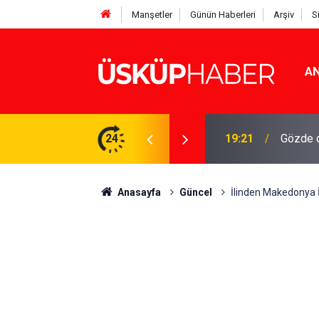
Manşetler
Günün Haberleri
Arşiv
S
AN
Rakamlar duyuruldu
24
19:21
Gözde o
Anasayfa
Güncel
İlinden Makedonya İs