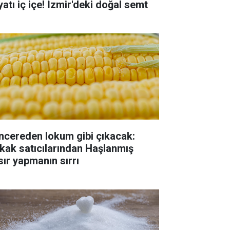
yatı iç içe! İzmir'deki doğal semt
ncereden lokum gibi çıkacak:
kak satıcılarından Haşlanmış
sır yapmanın sırrı