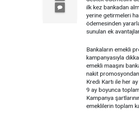
ilk kez bankadan alm
yerine getirmeleri 
ödemesinden yararl
sunulan ek avantajlar
Bankaların emekli p
kampanyasıyla dikkat
emekli maaşını banka
nakit promosyondan y
Kredi Kartı ile her a
9 ay boyunca toplam
Kampanya şartlarının
emeklilerin toplam k