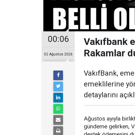
00:06
Vakıfbank 
Rakamlar d
02 Ağustos 2026
VakıfBank, eme
emeklilerine y
detaylarını açıkl
Ağustos ayıyla birl
gündeme gelirken, V
destek ödemesini du