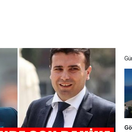
Gü
Gö