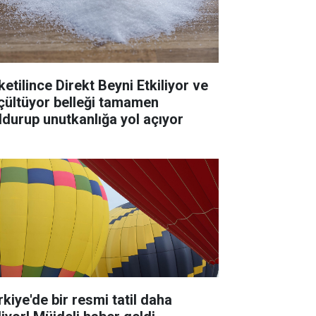
ketilince Direkt Beyni Etkiliyor ve
çültüyor belleği tamamen
ldurup unutkanlığa yol açıyor
rkiye'de bir resmi tatil daha