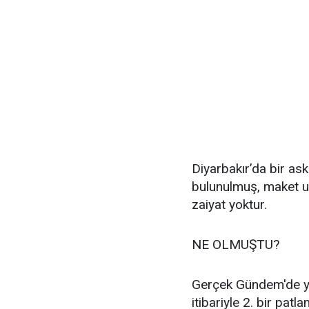
Diyarbakır’da bir as
bulunulmuş, maket uça
zaiyat yoktur.
NE OLMUŞTU?
Gerçek Gündem'de ye
itibariyle 2. bir pat