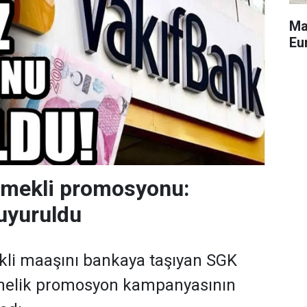
Ma
Eu
emekli promosyonu:
uyuruldu
kli maaşını bankaya taşıyan SGK
önelik promosyon kampanyasının