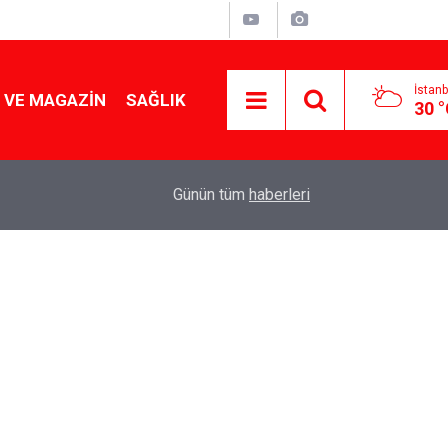
İstanb
 VE MAGAZIN
SAĞLIK
30 
Tencereden lokum gibi çıkacak: Sokak satıcılar
19:17
Günün tüm
haberleri
yapmanın sırrı