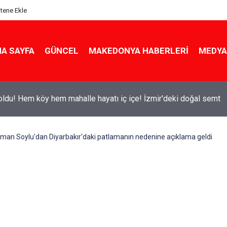
itene Ekle
A SAYFA
GÜNCEL
MAKEDONYA HABERLERI
MEDYA
ldu! Hem köy hem mahalle hayatı iç içe! İzmir'deki doğal semt
eyman Soylu'dan Diyarbakır'daki patlamanın nedenine açıklama geldi