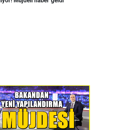
liyor! Müjdeli haber geldi