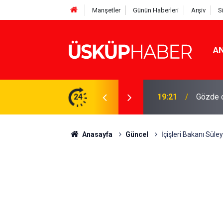
Manşetler
Günün Haberleri
Arşiv
S
AN
Rakamlar duyuruldu
24
19:21
Gözde o
Anasayfa
Güncel
İçişleri Bakanı Sül