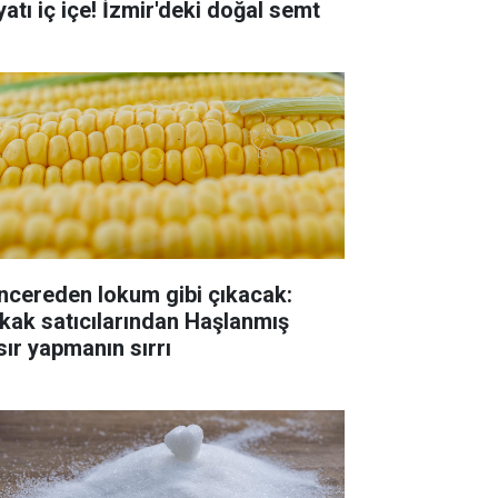
yatı iç içe! İzmir'deki doğal semt
ncereden lokum gibi çıkacak:
kak satıcılarından Haşlanmış
sır yapmanın sırrı