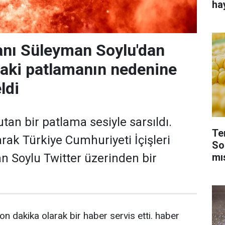
ha
kanı Süleyman Soylu'dan
daki patlamanın nedenine
ldi
tan bir patlama sesiyle sarsıldı.
Te
larak Türkiye Cumhuriyeti İçişleri
So
mı
 Soylu Twitter üzerinden bir
on dakika olarak bir haber servis etti. haber