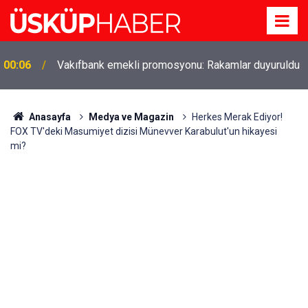
Gözde oldu! Hem köy hem mahalle hayatı iç içe!
19:21
İzmir'deki doğal semt
Anasayfa
Medya ve Magazin
Herkes Merak Ediyor!
FOX TV'deki Masumiyet dizisi Münevver Karabulut'un hikayesi
mi?