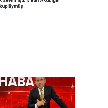
k sevilmişti. Metin Akdülger
küplüymüş