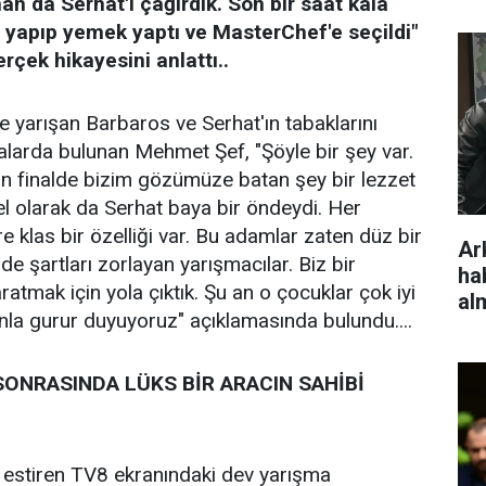
n da Serhat'ı çağırdık. Son bir saat kala
ş yapıp yemek yaptı ve MasterChef'e seçildi"
erçek hikayesini anlattı..
 yarışan Barbaros ve Serhat'ın tabaklarını
larda bulunan Mehmet Şef, "Şöyle bir şey var.
n finalde bizim gözümüze batan şey bir lezzet
l olarak da Serhat baya bir öndeydi. Her
 klas bir özelliği var. Bu adamlar zaten düz bir
Ar
 de şartları zorlayan yarışmacılar. Biz bir
ha
atmak için yola çıktık. Şu an o çocuklar çok iyi
al
nla gurur duyuyoruz" açıklamasında bulundu....
ONRASINDA LÜKS BİR ARACIN SAHİBİ
r estiren TV8 ekranındaki dev yarışma