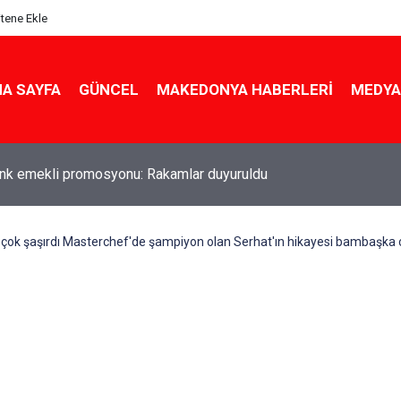
itene Ekle
A SAYFA
GÜNCEL
MAKEDONYA HABERLERI
MEDYA
ldu! Hem köy hem mahalle hayatı iç içe! İzmir'deki doğal semt
çok şaşırdı Masterchef'de şampiyon olan Serhat'ın hikayesi bambaşka ç