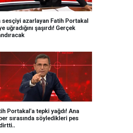
ş sesçiyi azarlayan Fatih Portakal
ye uğradığını şaşırdı! Gerçek
andıracak
tih Portakal'a tepki yağdı! Ana
ber sırasında söyledikleri pes
irtti..