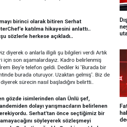
Dı
ayı birinci olarak bitiren Serhat
ne
rChef'e katılma hikayesini anlattı..
ut
şu sözlerle herkese açıkladı..
 diyerek o anlarla illgili şu bilgileri verdi Artık
i için son aşamalardayız. Kadro belirlenmiş
em Bey'e telefon geldi. Dediler ki 'Burada bir
antinde burada oturuyor. Uzaktan gelmiş'. Biz de
 diyerek sürecin nasıl başladığını belirtti..
en gözde isimlerinden olan Ünlü şef,
Fa
pandemiden dolayı yarışmacıların belirlenen
ha
erekiyordu. Serhat'tan önce seçtiğimiz bir
ded
lamayacağını söyleyerek sözleşmeyi