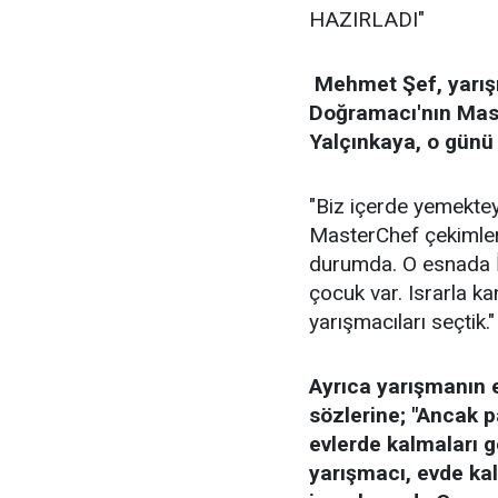
HAZIRLADI"
Mehmet Şef, yarışm
Doğramacı'nın Maste
Yalçınkaya, o günü 
"Biz içerde yemekteyiz
MasterChef çekimler
durumda. O esnada İr
çocuk var. Israrla k
yarışmacıları seçtik."
Ayrıca yarışmanın 
sözlerine; "Ancak 
evlerde kalmaları g
yarışmacı, evde ka