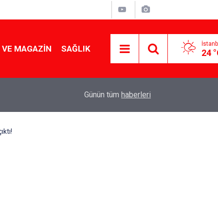
İstanb
 VE MAGAZIN
SAĞLIK
24 
Tencereden lokum gibi çıkacak: Sokak satıcılar
19:17
Günün tüm
haberleri
yapmanın sırrı
ıktı!