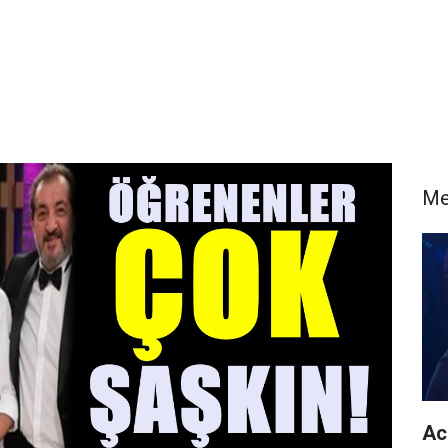
Me
Acu