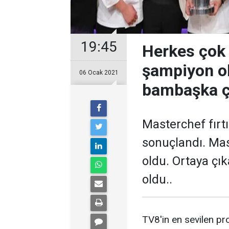
19:45
Herkes çok 
şampiyon ol
06 Ocak 2021
bambaşka ç
Masterchef fırt
sonuçlandı. Mas
oldu. Ortaya çık
oldu..
TV8'in en sevilen p