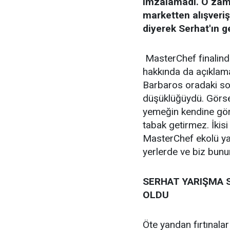
imzalamadı. O zama
marketten alışveri
diyerek Serhat'ın g
MasterChef finalinde
hakkında da açıklama
Barbaros oradaki so
düşüklüğüydü. Görse
yemeğin kendine göre
tabak getirmez. İkisi
MasterChef ekolü yar
yerlerde ve biz bunu
SERHAT YARIŞMA S
OLDU
Öte yandan fırtınala