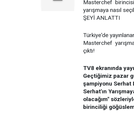
Masterchef birincisi
yarışmaya nasıl se
ŞEYİ ANLATTI
Türkiye'de yayınlana
Masterchef yarışma
çıktı!
TV8 ekranında yayı
Geçtiğimiz pazar g
şampiyonu Serhat D
Serhat'ın Yarışmaya 
olacağım" sözleriyl
birinciliği göğüsle