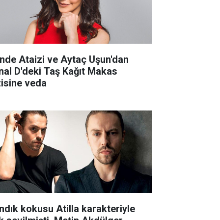
nde Ataizi ve Aytaç Uşun'dan
nal D'deki Taş Kağıt Makas
zisine veda
ndık kokusu Atilla karakteriyle