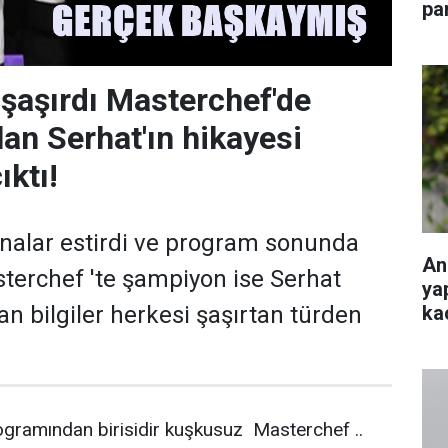
pa
şaşırdı Masterchef'de
an Serhat'ın hikayesi
ıktı!
ınalar estirdi ve program sonunda
An
terchef 'te şampiyon ise Serhat
ya
ka
an bilgiler herkesi şaşırtan türden
rogramından birisidir kuşkusuz Masterchef ..