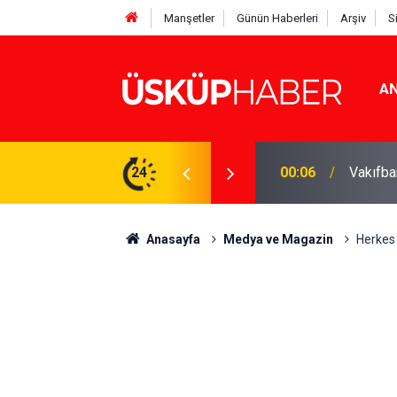
Manşetler
Günün Haberleri
Arşiv
S
AN
Rakamlar duyuruldu
24
19:21
Gözde o
Anasayfa
Medya ve Magazin
Herkes 