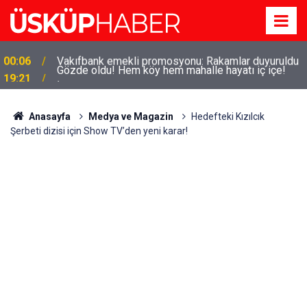
Gözde oldu! Hem köy hem mahalle hayatı iç içe!
19:21
İzmir'deki doğal semt
Anasayfa
Medya ve Magazin
Hedefteki Kızılcık
Şerbeti dizisi için Show TV’den yeni karar!