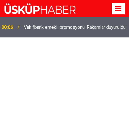
Gözde oldu! Hem köy hem mahalle hayatı iç içe!
19:21
İzmir'deki doğal semt