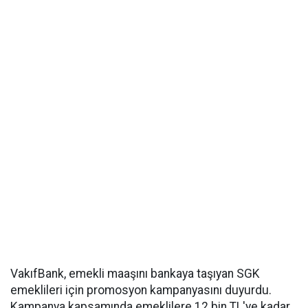
VakıfBank, emekli maaşını bankaya taşıyan SGK
emeklileri için promosyon kampanyasını duyurdu.
Kampanya kapsamında emeklilere 12 bin TL'ye kadar