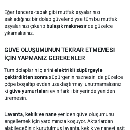
Eğer tencere-tabak gibi mutfak eşyalarınızı
sakladığınız bir dolap güvelendiyse tüm bu mutfak
eşyalarınızı çıkarıp
bulaşık makinesi
nde güzelce
yıkamalısınız.
GÜVE OLUŞUMUNUN TEKRAR ETMEMESİ
İÇİN YAPMANIZ GEREKENLER
Tüm dolapların içlerini
elektrikli süpürgeyle
çektirdikten sonra
süpürgenin haznesini de güzelce
çöpe boşaltıp evden uzaklaştırmayı unutmamalısınız
ki
güve yumurtaları
evin farklı bir yerinde yeniden
üremesin.
Lavanta, kekik ve nane
yeniden güve oluşumunu
engellemek için yardımınıza koşuyor. Aktarlardan
alabileceğiniz kurutulmuş lavanta, kekik ve naneyi eşit